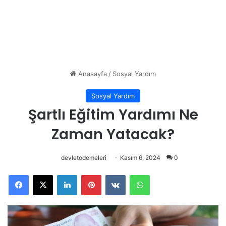
Anasayfa
/
Sosyal Yardım
Sosyal Yardım
Şartlı Eğitim Yardımı Ne
Zaman Yatacak?
devletodemeleri
Kasım 6, 2024
0
Facebook
X
LinkedIn
Pinterest
VKontakte
WhatsApp