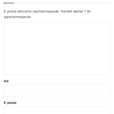
E-posta adresiniz yayınlanmayacak.
Gerekli alanlar
*
ile
işaretlenmişlerdir
Y
o
r
u
m
*
Ad
E-posta