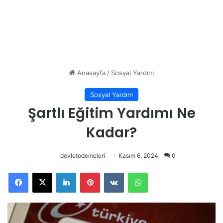
Anasayfa
/
Sosyal Yardım
Sosyal Yardım
Şartlı Eğitim Yardımı Ne
Kadar?
devletodemeleri
Kasım 6, 2024
0
Facebook
X
LinkedIn
Pinterest
VKontakte
WhatsApp