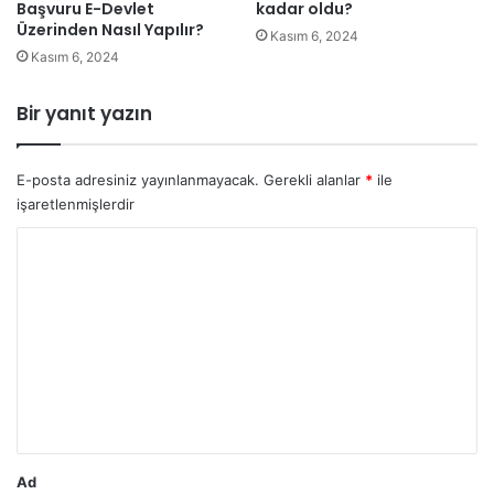
Başvuru E-Devlet
kadar oldu?
Üzerinden Nasıl Yapılır?
Kasım 6, 2024
Kasım 6, 2024
Bir yanıt yazın
E-posta adresiniz yayınlanmayacak.
Gerekli alanlar
*
ile
işaretlenmişlerdir
Y
o
r
u
m
*
Ad