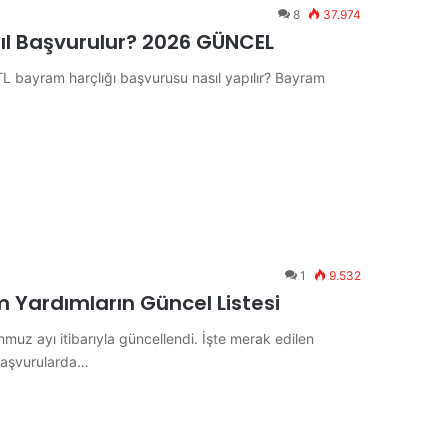
8
37.974
ıl Başvurulur? 2026 GÜNCEL
TL bayram harçlığı başvurusu nasıl yapılır? Bayram
1
9.532
 Yardımların Güncel Listesi
uz ayı itibarıyla güncellendi. İşte merak edilen
 başvurularda…