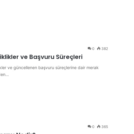
0
382
klikler ve Başvuru Süreçleri
ikler ve güncellenen başvuru süreçlerine dair merak
nden…
0
365