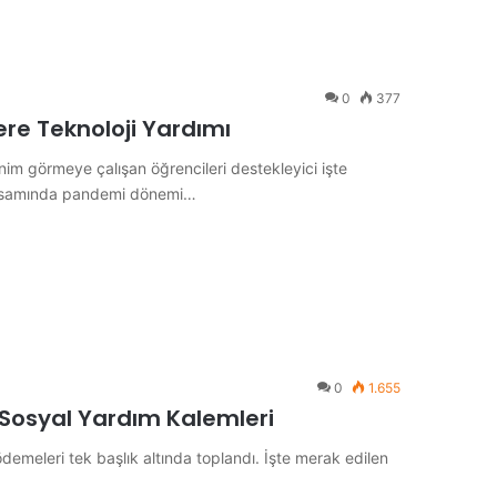
0
377
re Teknoloji Yardımı
nim görmeye çalışan öğrencileri destekleyici işte
 kapsamında pandemi dönemi…
0
1.655
m Sosyal Yardım Kalemleri
ödemeleri tek başlık altında toplandı. İşte merak edilen