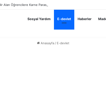
ir Alan Öğrencilere Karne Parası Başvurusu Nasıl Yapılır?
Sosyal Yardım
E-devlet
Haberler
Madd
Anasayfa
/
E-devlet