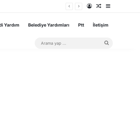
Kayıt Ol
Rastgele Makale
Kenar Bölme
i Yardım
Belediye Yardımları
Ptt
İletişim
Arama
yap
...