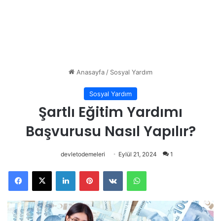
Anasayfa
/
Sosyal Yardım
Sosyal Yardım
Şartlı Eğitim Yardımı
Başvurusu Nasıl Yapılır?
devletodemeleri
Eylül 21, 2024
1
Facebook
X
LinkedIn
Pinterest
VKontakte
WhatsApp