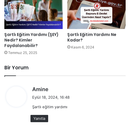
Şartlı Eğitim Yardımı Ne
Şartlı Eğitim Yardımı (ŞEY)
Kadar?
Nedir? Kimler
Faydalanabilir?
Kasım 6, 2024
Temmuz 25, 2025
Bir Yorum
d
Amine
e
Eylül 18, 2024, 16:48
d
Şartlı eğitim yardımı
i
k
Yanıtla
i
: