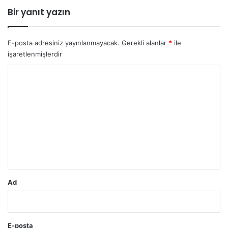
Bir yanıt yazın
E-posta adresiniz yayınlanmayacak.
Gerekli alanlar
*
ile
işaretlenmişlerdir
Y
o
r
u
m
*
Ad
E-posta