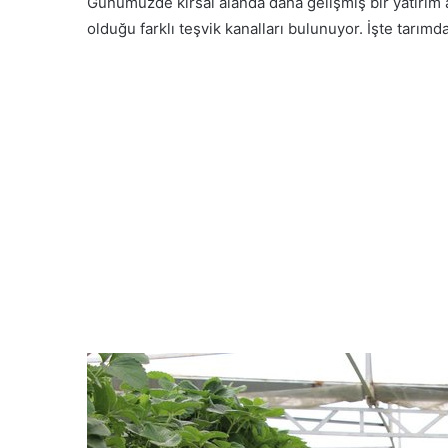
Günümüzde kırsal alanda daha gelişmiş bir yatırım 
olduğu farklı teşvik kanalları bulunuyor. İşte tarımd