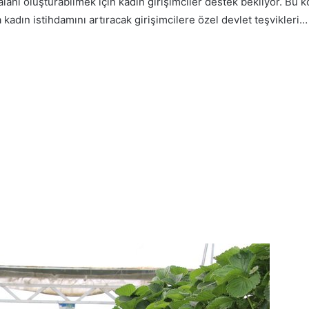
alanı oluşturabilmek için kadın girişimciler destek bekliyor. 
a kadın istihdamını artıracak girişimcilere özel devlet teşvikleri…