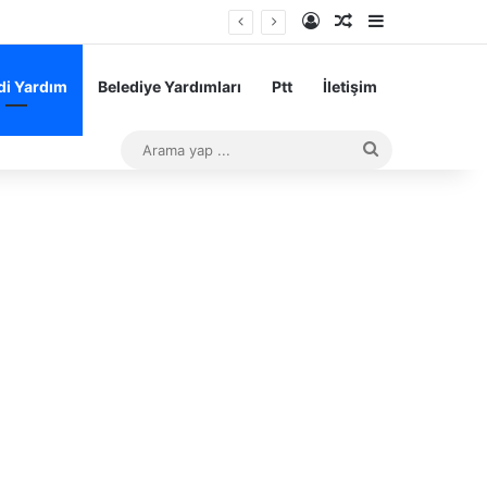
Kayıt Ol
Rastgele Makale
Kenar Bölme
i Yardım
Belediye Yardımları
Ptt
İletişim
Arama
yap
...