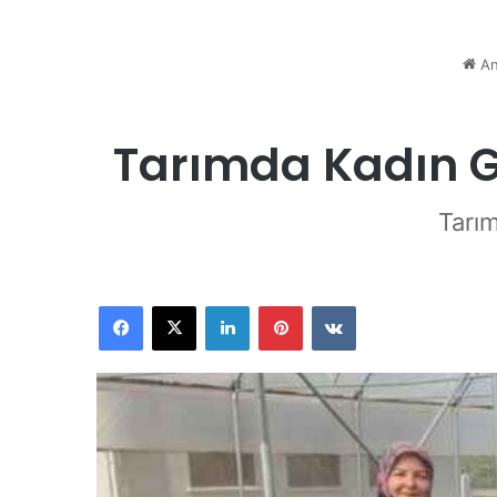
An
Tarımda Kadın Gi
Tarım
Facebook
X
LinkedIn
Pinterest
VKontakte