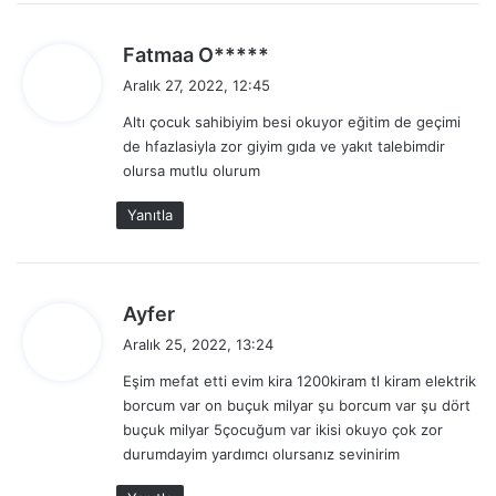
d
Fatmaa O*****
e
Aralık 27, 2022, 12:45
d
Altı çocuk sahibiyim besi okuyor eğitim de geçimi
i
de hfazlasiyla zor giyim gıda ve yakıt talebimdir
k
olursa mutlu olurum
i
:
Yanıtla
d
Ayfer
e
Aralık 25, 2022, 13:24
d
Eşim mefat etti evim kira 1200kiram tl kiram elektrik
i
borcum var on buçuk milyar şu borcum var şu dört
k
buçuk milyar 5çocuğum var ikisi okuyo çok zor
i
durumdayim yardımcı olursanız sevinirim
: