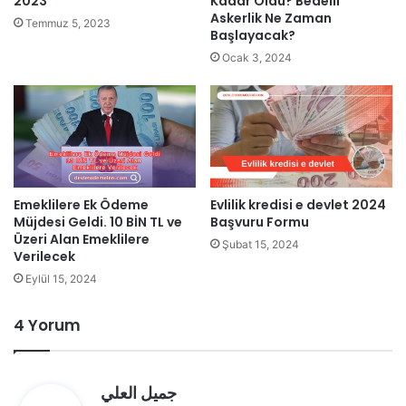
2023
Kadar Oldu? Bedelli
Askerlik Ne Zaman
Temmuz 5, 2023
Başlayacak?
Ocak 3, 2024
Emeklilere Ek Ödeme
Evlilik kredisi e devlet 2024
Müjdesi Geldi. 10 BİN TL ve
Başvuru Formu
Üzeri Alan Emeklilere
Şubat 15, 2024
Verilecek
Eylül 15, 2024
4 Yorum
d
جميل العلي