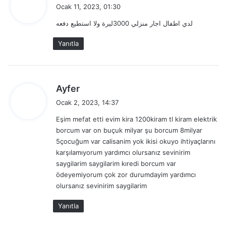
e
Ocak 11, 2023, 01:30
d
لدي اطفال اجار منزلي 3000ليرة ولا استطيع دفعه
i
k
Yanıtla
i
:
d
Ayfer
e
Ocak 2, 2023, 14:37
d
Eşim mefat etti evim kira 1200kiram tl kiram elektrik
i
borcum var on buçuk milyar şu borcum 8milyar
k
5çocuğum var calisanim yok ikisi okuyo ihtiyaçlarını
i
karşılamıyorum yardımcı olursanız sevinirim
:
saygilarim saygilarim kıredi borcum var
ödeyemiyorum çok zor durumdayim yardımcı
olursanız sevinirim saygilarim
Yanıtla