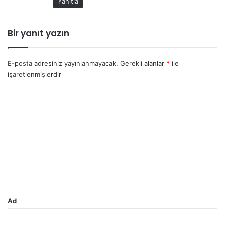
Yanıtla
Bir yanıt yazın
E-posta adresiniz yayınlanmayacak.
Gerekli alanlar
*
ile
işaretlenmişlerdir
Y
o
r
u
m
*
Ad