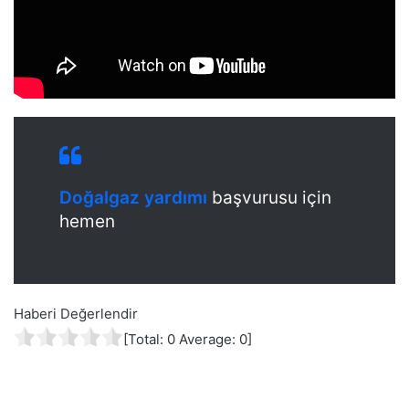
Doğalgaz yardımı
başvurusu için
hemen
Haberi Değerlendir
[Total:
0
Average:
0
]