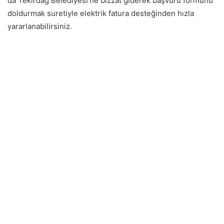
da Tekirdağ Belediyesi’ne bizzat giderek başvuru formunu
doldurmak suretiyle elektrik fatura desteğinden hızla
yararlanabilirsiniz.