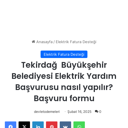
Anasayfa
/
Elektrik Fatura Desteği
Elektrik Fatura Desteği
Tekirdağ Büyükşehir
Belediyesi Elektrik Yardım
Başvurusu nasıl yapılır?
Başvuru formu
devletodemeleri
Şubat 16, 2025
0
Facebook
X
LinkedIn
Pinterest
VKontakte
WhatsApp