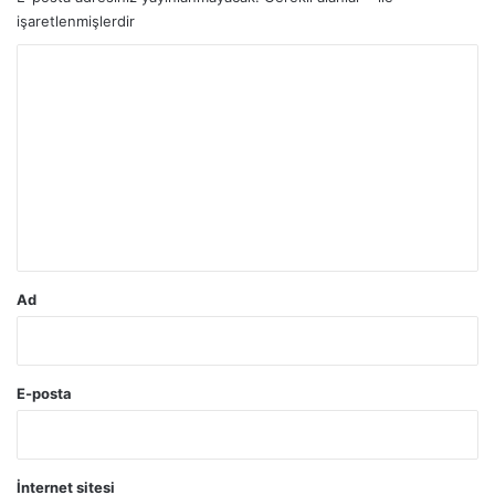
işaretlenmişlerdir
Y
o
r
u
m
*
Ad
E-posta
İnternet sitesi