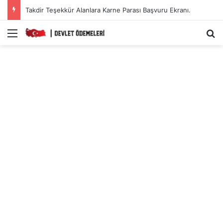
Takdir Teşekkür Alanlara Karne Parası Başvuru Ekranı.
Menü
A