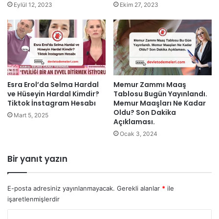
Eylül 12, 2023
Ekim 27, 2023
Esra Erol’da Selma Hardal
Memur Zammı Maaş
ve Hüseyin Hardal Kimdir?
Tablosu Bugün Yayınlandı.
Tiktok İnstagram Hesabı
Memur Maaşları Ne Kadar
Oldu? Son Dakika
Mart 5, 2025
Açıklaması.
Ocak 3, 2024
Bir yanıt yazın
E-posta adresiniz yayınlanmayacak.
Gerekli alanlar
*
ile
işaretlenmişlerdir
Y