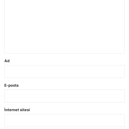
o
r
u
m
*
Ad
E-posta
İnternet sitesi