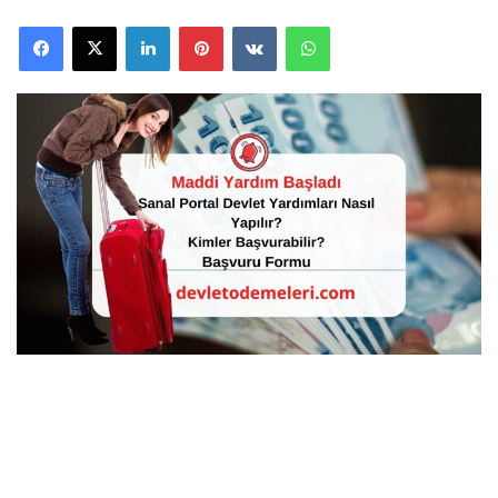
Facebook
X
LinkedIn
Pinterest
VKontakte
WhatsApp