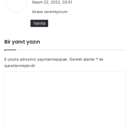
Kasım 22, 2022, 03:51
d
kiramı veremiyorum
i
k
Yanıtla
i
:
Bir yanıt yazın
E-posta adresiniz yayınlanmayacak.
Gerekli alanlar
*
ile
işaretlenmişlerdir
Y
o
r
u
m
*