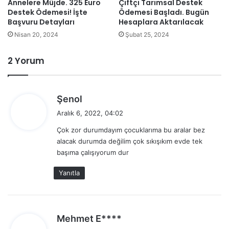
Annelere Müjde. 325 Euro
Çiftçi Tarımsal Destek
Destek Ödemesi! İşte
Ödemesi Başladı. Bugün
Başvuru Detayları
Hesaplara Aktarılacak
Nisan 20, 2024
Şubat 25, 2024
2 Yorum
d
Şenol
e
Aralık 6, 2022, 04:02
d
Çok zor durumdayım çocuklarıma bu aralar bez
i
alacak durumda değilim çok sıkışıkım evde tek
k
başıma çalışıyorum dur
i
:
Yanıtla
d
Mehmet E****
e