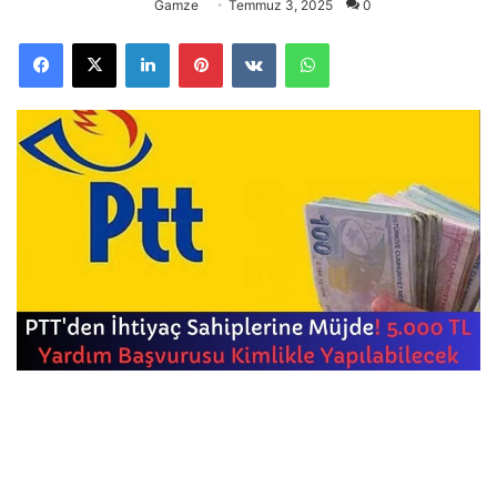
Gamze
Temmuz 3, 2025
0
Facebook
X
LinkedIn
Pinterest
VKontakte
WhatsApp