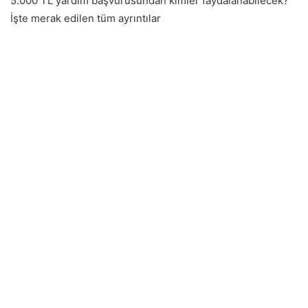
5.000 TL yardım başvurusundan kimler faydalanabilecek?
İşte merak edilen tüm ayrıntılar