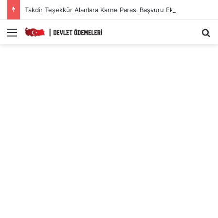
Takdir Teşekkür Alanlara Karne Parası Başvuru Ekranı.
Menü
A