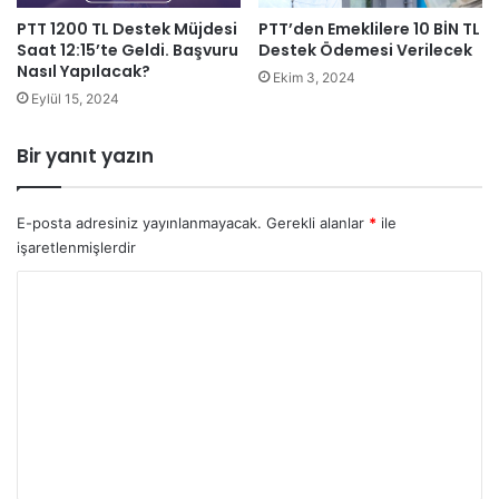
PTT 1200 TL Destek Müjdesi
PTT’den Emeklilere 10 BİN TL
Saat 12:15’te Geldi. Başvuru
Destek Ödemesi Verilecek
Nasıl Yapılacak?
Ekim 3, 2024
Eylül 15, 2024
Bir yanıt yazın
E-posta adresiniz yayınlanmayacak.
Gerekli alanlar
*
ile
işaretlenmişlerdir
Y
o
r
u
m
*