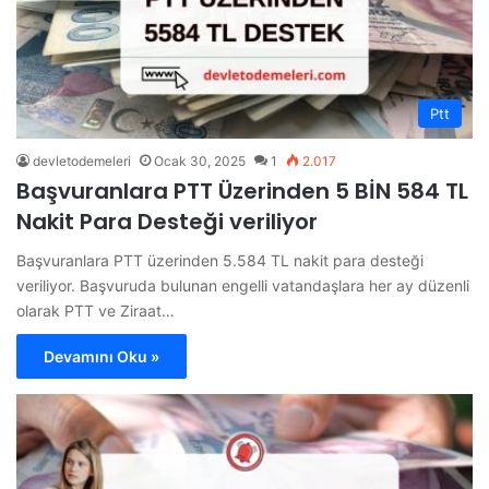
Ptt
devletodemeleri
Ocak 30, 2025
1
2.017
Başvuranlara PTT Üzerinden 5 BİN 584 TL
Nakit Para Desteği veriliyor
Başvuranlara PTT üzerinden 5.584 TL nakit para desteği
veriliyor. Başvuruda bulunan engelli vatandaşlara her ay düzenli
olarak PTT ve Ziraat…
Devamını Oku »