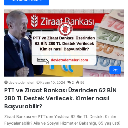
Ptt
devletodemeleri
Kasım 10, 2024
2
96
PTT ve Ziraat Bankası Üzerinden 62 BİN
280 TL Destek Verilecek. Kimler nasıl
Başvurabilir?
Ziraat Bankası ve PTT’den Yaşlılara 62 Bin TL Destek: Kimler
Faydalanabilir? Aile ve Sosyal Hizmetler Bakanlığı, 65 yaş üstü