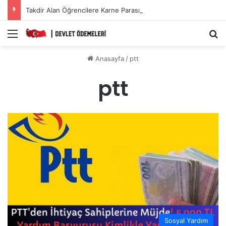
Takdir Alan Öğrencilere Karne Parası Başvurusu Nasıl Yapılır?
Menü
A
Anasayfa
/
ptt
ptt
Sosyal Yardım