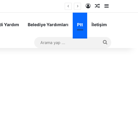
Kayıt Ol
Rastgele Makale
Kenar Bölme
i Yardım
Belediye Yardımları
Ptt
İletişim
Arama
yap
...