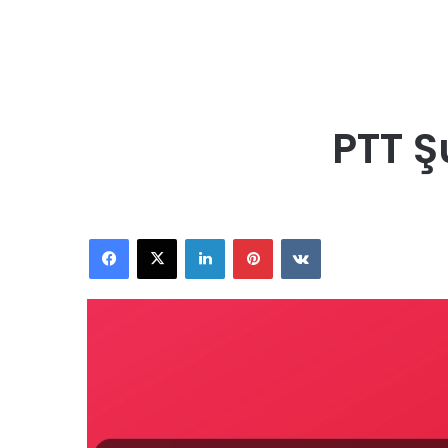
PTT Ş
Facebook
X
LinkedIn
Pinterest
VKontakte