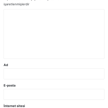
işaretlenmişlerdir
Y
o
r
u
m
*
Ad
E-posta
İnternet sitesi