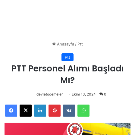
Anasayfa
/
Ptt
Ptt
PTT Personel Alımı Başladı
Mı?
devletodemeleri
Ekim 13, 2024
0
Facebook
X
LinkedIn
Pinterest
VKontakte
WhatsApp