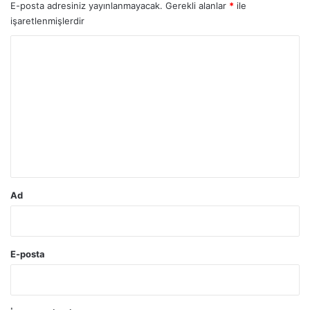
E-posta adresiniz yayınlanmayacak.
Gerekli alanlar
*
ile
işaretlenmişlerdir
Y
o
r
u
m
*
Ad
E-posta