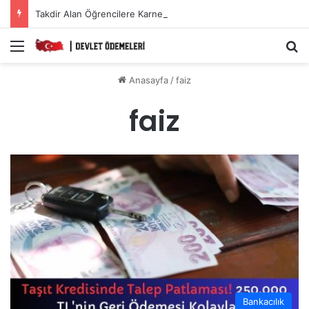
Takdir Alan Öğrencilere Karne Parası Başvurusu Nasıl Yapılır?
Menü
A
Anasayfa
/
faiz
faiz
Bankacılık