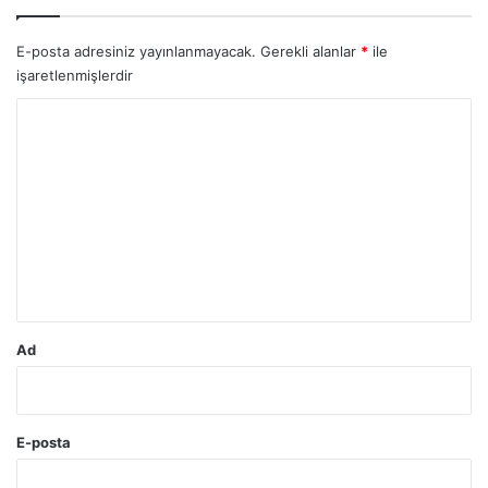
E-posta adresiniz yayınlanmayacak.
Gerekli alanlar
*
ile
işaretlenmişlerdir
Y
o
r
u
m
*
Ad
E-posta