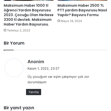
Maksimum Haber 1000 tl
Maksimum Haber 2500 TL
öğrenci Yardım Başvurusu
PTT yardım Başvurusu Nasıl
2023. Çocuğu Olan Herkese
Yapılır? Başvuru Formu
3300 tl destek. Maksimum
Mayıs 18, 2024
Haber Yardım Başvurusu.
Temmuz 2, 2023
Bir Yorum
d
Anonim
e
Kasım 1, 2022, 23:27
d
Üç çocuğum var eşim çalışmıyor çok zor
i
durumdayım
k
i
Yanıtla
:
Bir yanıt yazın