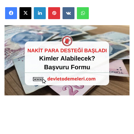
Facebook
X
LinkedIn
Pinterest
VKontakte
WhatsApp