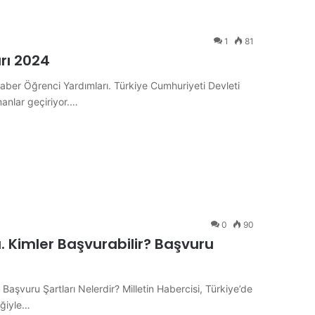
1
81
rı 2024
r Öğrenci Yardımları. Türkiye Cumhuriyeti Devleti
anlar geçiriyor.…
0
90
. Kimler Başvurabilir? Başvuru
 Başvuru Şartları Nelerdir? Milletin Habercisi, Türkiye’de
eğiyle…