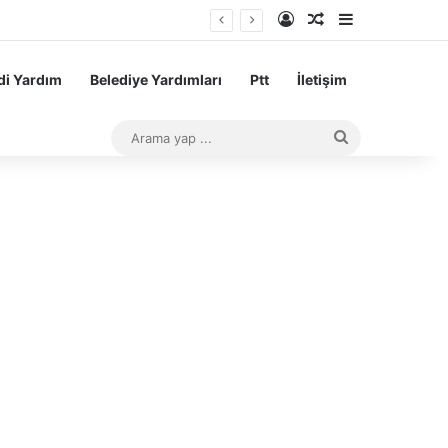
Kayıt Ol
Rastgele Makale
Kenar Bölme
i Yardım
Belediye Yardımları
Ptt
İletişim
Arama
yap
...