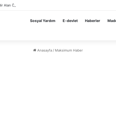
ir Alan Öğrencilere Karne Parası Başvurusu Nasıl Yapılır?
Sosyal Yardım
E-devlet
Haberler
Madd
Anasayfa
/
Maksimum Haber