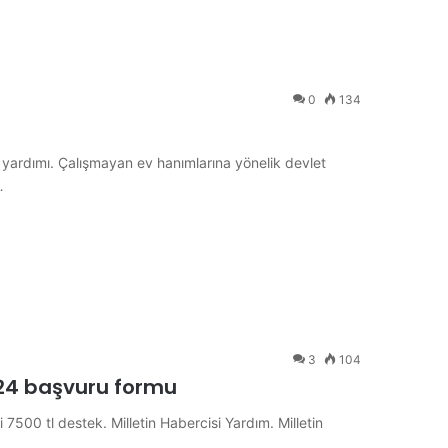
0
134
et yardımı. Çalışmayan ev hanımlarına yönelik devlet
…
3
104
2024 başvuru formu
 7500 tl destek. Milletin Habercisi Yardım. Milletin