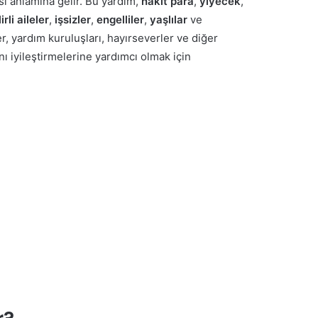
ası anlamına gelir. Bu yardım,
nakit para
,
yiyecek
,
rli aileler
,
işsizler
,
engelliler
,
yaşlılar
ve
r, yardım kuruluşları, hayırseverler ve diğer
nı iyileştirmelerine yardımcı olmak için