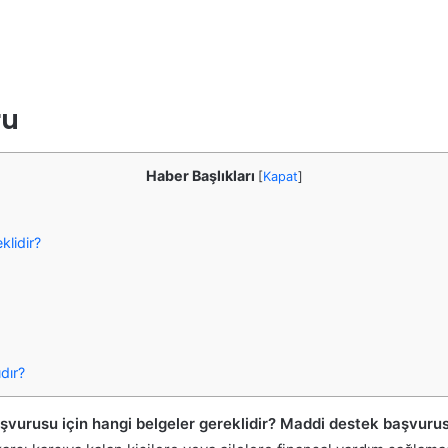
ru
Haber Başlıkları
[
Kapat
]
klidir?
dır?
usu için hangi belgeler gereklidir? Maddi destek başvurusu iç