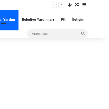
Kayıt Ol
Rastgele Makale
Kenar Bölme
sı Başarı Teşvik Ödemesi
i Yardım
Belediye Yardımları
Ptt
İletişim
Arama
yap
...