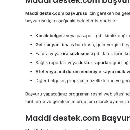
Maddi destek.com
başvuru
Maddi destek.com başvurusu
için gereken belgeler
başvurusu için aşağıdaki belgeler istenebilir:
Kimlik belgesi
veya pasaport gibi kimlik doğr
Gelir beyanı
(maaş bordrosu, gelir vergisi bey
Fatura veya
kira sözleşmesi
gibi faturaların ko
Sağlık raporları veya
doktor raporları
gibi sağlı
Afet veya acil durum nedeniyle kayıp mülk 
Diğer belgeler, programın özelliklerine ve gerek
Başvuru yapacağınız programın resmi web sitesinde, 
tarihlerde ve gereksinimlerde tam olarak uymanız ö
Maddi destek.com Başvuru