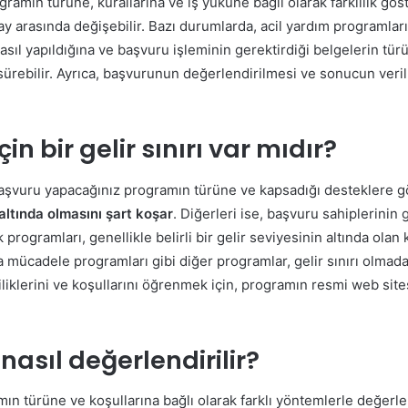
gramın türüne, kurallarına ve iş yüküne bağlı olarak farklılık g
 ay arasında değişebilir. Bazı durumlarda, acil yardım programları 
l yapıldığına ve başvuru işleminin gerektirdiği belgelerin türü
ebilir. Ayrıca, başvurunun değerlendirilmesi ve sonucun verilmes
 bir gelir sınırı var mıdır?
, başvuru yapacağınız programın türüne ve kapsadığı desteklere g
n altında olmasını şart koşar
. Diğerleri ise, başvuru sahiplerinin ge
programları, genellikle belirli bir gelir seviyesinin altında olan
kla mücadele programları gibi diğer programlar, gelir sınırı olma
iklerini ve koşullarını öğrenmek için, programın resmi web sites
asıl değerlendirilir?
ın türüne ve koşullarına bağlı olarak farklı yöntemlerle değerlen