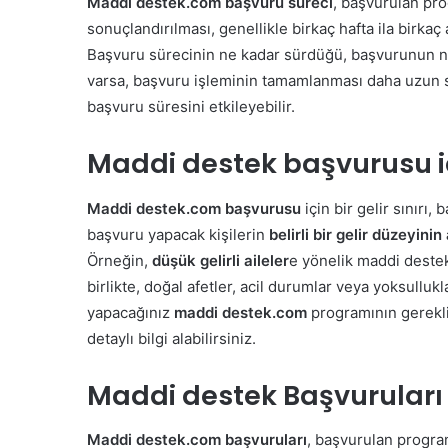
Maddi destek.com başvuru süreci
, başvurulan pro
sonuçlandırılması, genellikle birkaç hafta ila birkaç
Başvuru sürecinin ne kadar sürdüğü, başvurunun nası
varsa, başvuru işleminin tamamlanması daha uzun sür
başvuru süresini etkileyebilir.
Maddi destek başvurusu için
Maddi destek.com başvurusu
için bir gelir sınırı
başvuru yapacak kişilerin
belirli bir gelir düzeyini
Örneğin,
düşük gelirli aileler
e yönelik maddi destek 
birlikte, doğal afetler, acil durumlar veya yoksullu
yapacağınız
maddi destek.com
programının gereklil
detaylı bilgi alabilirsiniz.
Maddi destek Başvuruları n
Maddi destek.com başvuruları
, başvurulan program