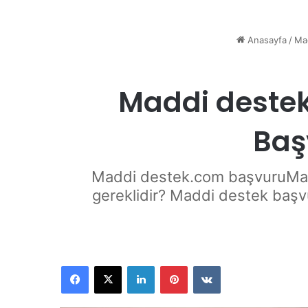
Anasayfa
/
Ma
Maddi destek
Baş
Maddi destek.com başvuruMadd
gereklidir? Maddi destek başvur
Facebook
X
LinkedIn
Pinterest
VKontakte