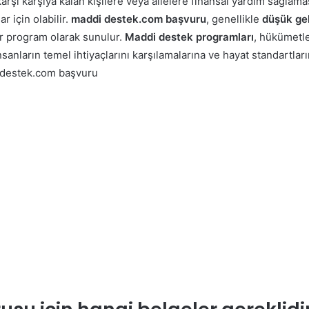
karşı karşıya kalan kişilere veya ailelere finansal yardım sağlam
r için olabilir.
maddi destek.com başvuru
, genellikle
düşük geli
ir program olarak sunulur.
Maddi destek programları
, hükümetle
nsanların temel ihtiyaçlarını karşılamalarına ve hayat standartları
destek.com başvuru