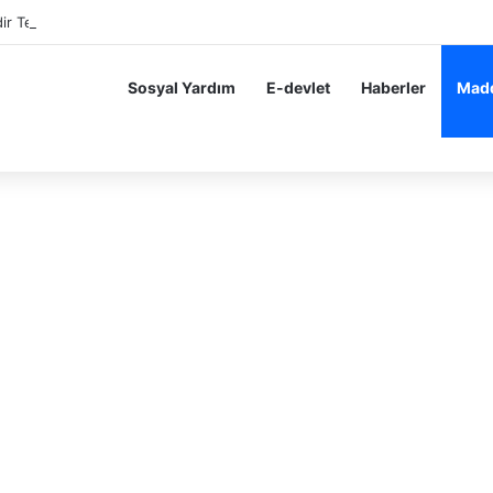
dir Teşekkür Alan Öğrenciler Hemen Başvursun 10 BİN 200 TL Karne Para
Sosyal Yardım
E-devlet
Haberler
Madd