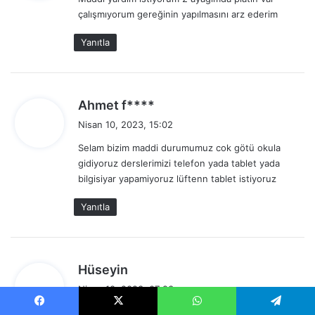
i
çalışmıyorum gereğinin yapılmasını arz ederim
k
i
Yanıtla
:
d
Ahmet f****
e
Nisan 10, 2023, 15:02
d
Selam bizim maddi durumumuz cok götü okula
i
gidiyoruz derslerimizi telefon yada tablet yada
k
bilgisiyar yapamiyoruz lüftenn tablet istiyoruz
i
:
Yanıtla
d
Hüseyin
e
Nisan 10, 2023, 07:23
d
Devlet yardım istiyorum sadece ben değil tüm
i