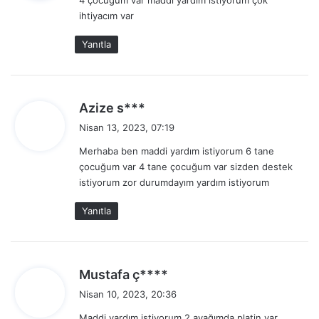
i
ihtiyacım var
k
i
Yanıtla
:
d
Azize s***
e
Nisan 13, 2023, 07:19
d
Merhaba ben maddi yardım istiyorum 6 tane
i
çocuğum var 4 tane çocuğum var sizden destek
k
istiyorum zor durumdayım yardım istiyorum
i
:
Yanıtla
d
Mustafa ç****
e
Nisan 10, 2023, 20:36
d
Maddi yardım istiyorum 2 ayağımda platin var