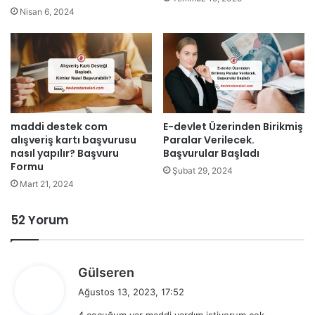
Nisan 6, 2024
maddi destek com
E-devlet Üzerinden Birikmiş
alışveriş kartı başvurusu
Paralar Verilecek.
nasıl yapılır? Başvuru
Başvurular Başladı
Formu
Şubat 29, 2024
Mart 21, 2024
52 Yorum
d
Gülseren
e
Ağustos 13, 2023, 17:52
d
4 çocuğum var maddi yardım istiyorum çok