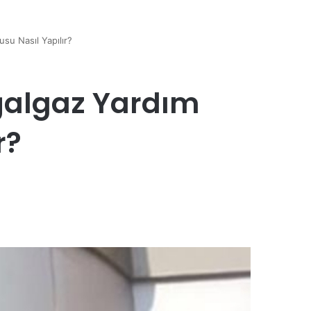
su Nasıl Yapılır?
oğalgaz Yardım
r?