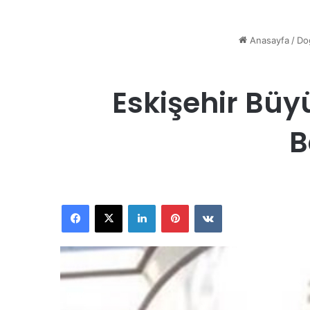
Anasayfa
/
Do
Eskişehir Büy
B
Facebook
X
LinkedIn
Pinterest
VKontakte