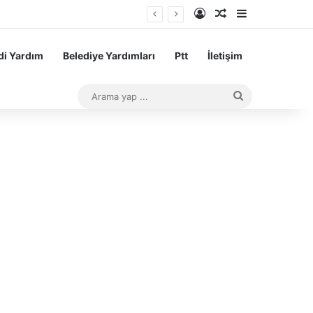
Kayıt Ol
Rastgele Makale
Kenar Bölme
i Yardım
Belediye Yardımları
Ptt
İletişim
Arama
yap
...