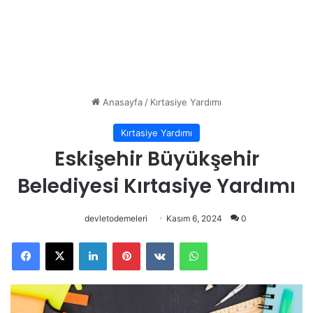
Anasayfa
/
Kırtasiye Yardımı
Kırtasiye Yardımı
Eskişehir Büyükşehir
Belediyesi Kırtasiye Yardımı
devletodemeleri
Kasım 6, 2024
0
Facebook
X
LinkedIn
Pinterest
VKontakte
WhatsApp