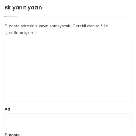
Bir yanıt yazın
E-posta adresiniz yayınlanmayacak.
Gerekli alanlar
*
ile
işaretlenmişlerdir
Y
o
r
u
m
*
Ad
E-posta