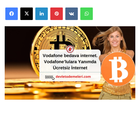
Facebook
X
LinkedIn
Pinterest
VKontakte
WhatsApp