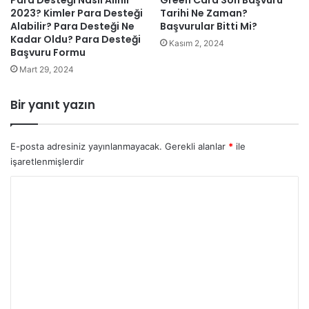
Green Card Son Başvuru
Para Desteği Nasıl Alınır
Tarihi Ne Zaman?
2023? Kimler Para Desteği
Başvurular Bitti Mi?
Alabilir? Para Desteği Ne
Kadar Oldu? Para Desteği
Kasım 2, 2024
Başvuru Formu
Mart 29, 2024
Bir yanıt yazın
E-posta adresiniz yayınlanmayacak.
Gerekli alanlar
*
ile
işaretlenmişlerdir
Y
o
r
u
m
*