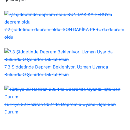
7,2 şiddetinde deprem oldu. SON DAKİKA PERU’da deprem
oldu
7.3 Şiddetinde Deprem Bekleniyor. Uzman Uyarıda
Bulundu O Şehirler Dikkat Etsin
Türkiye 22 Haziran 2024’te Depremle Uyandı. İşte Son
Durum