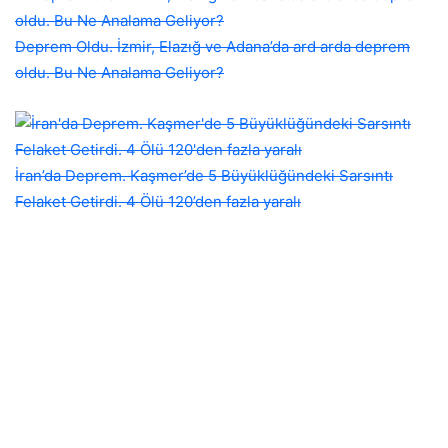
Deprem Oldu. İzmir, Elazığ ve Adana’da ard arda deprem
oldu. Bu Ne Analama Geliyor?
İran’da Deprem. Kaşmer’de 5 Büyüklüğündeki Sarsıntı
Felaket Getirdi. 4 Ölü 120’den fazla yaralı