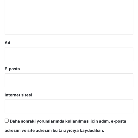
u
m
*
Ad
E-posta
İnternet sitesi
Daha sonraki yorumlarımda kullanılması için adım, e-posta
adresim ve site adresim bu tarayıcıya kaydedilsin.