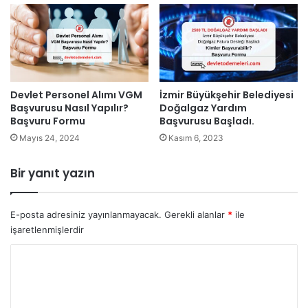
Devlet Personel Alımı VGM
İzmir Büyükşehir Belediyesi
Başvurusu Nasıl Yapılır?
Doğalgaz Yardım
Başvuru Formu
Başvurusu Başladı.
Mayıs 24, 2024
Kasım 6, 2023
Bir yanıt yazın
E-posta adresiniz yayınlanmayacak.
Gerekli alanlar
*
ile
işaretlenmişlerdir
Y
o
r