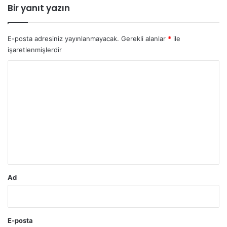
Bir yanıt yazın
E-posta adresiniz yayınlanmayacak.
Gerekli alanlar
*
ile
işaretlenmişlerdir
Y
o
r
u
m
*
Ad
E-posta