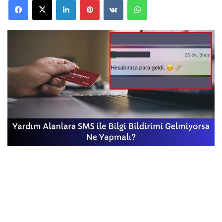
Facebook
X
LinkedIn
Pinterest
VKontakte
WhatsApp