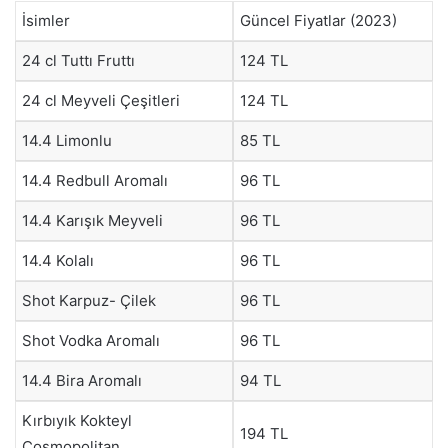
İsimler
Güncel Fiyatlar (2023)
24 cl Tuttı Fruttı
124 TL
24 cl Meyveli Çeşitleri
124 TL
14.4 Limonlu
85 TL
14.4 Redbull Aromalı
96 TL
14.4 Karışık Meyveli
96 TL
14.4 Kolalı
96 TL
Shot Karpuz- Çilek
96 TL
Shot Vodka Aromalı
96 TL
14.4 Bira Aromalı
94 TL
Kırbıyık Kokteyl
194 TL
Cosmopolitan