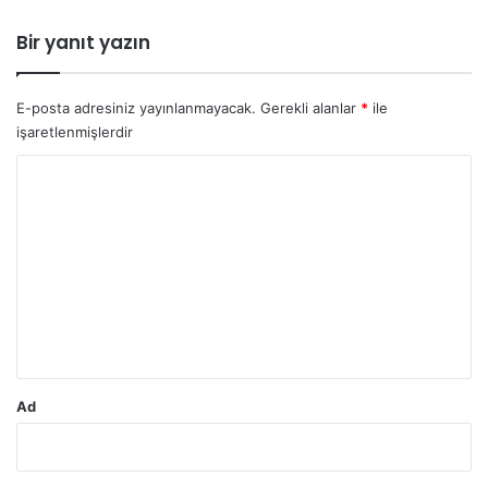
Bir yanıt yazın
E-posta adresiniz yayınlanmayacak.
Gerekli alanlar
*
ile
işaretlenmişlerdir
Y
o
r
u
m
*
Ad