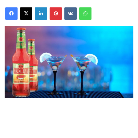
Facebook
X
LinkedIn
Pinterest
VKontakte
WhatsApp