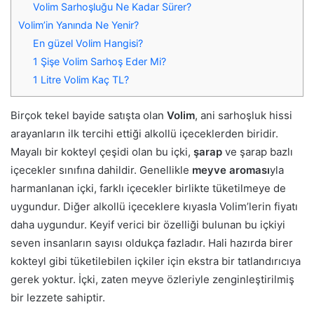
Volim Sarhoşluğu Ne Kadar Sürer?
Volim’in Yanında Ne Yenir?
En güzel Volim Hangisi?
1 Şişe Volim Sarhoş Eder Mi?
1 Litre Volim Kaç TL?
Birçok tekel bayide satışta olan
Volim
, ani sarhoşluk hissi
arayanların ilk tercihi ettiği alkollü içeceklerden biridir.
Mayalı bir kokteyl çeşidi olan bu içki,
şarap
ve şarap bazlı
içecekler sınıfına dahildir. Genellikle
meyve aroması
yla
harmanlanan içki, farklı içecekler birlikte tüketilmeye de
uygundur. Diğer alkollü içeceklere kıyasla Volim’lerin fiyatı
daha uygundur. Keyif verici bir özelliği bulunan bu içkiyi
seven insanların sayısı oldukça fazladır. Hali hazırda birer
kokteyl gibi tüketilebilen içkiler için ekstra bir tatlandırıcıya
gerek yoktur. İçki, zaten meyve özleriyle zenginleştirilmiş
bir lezzete sahiptir.