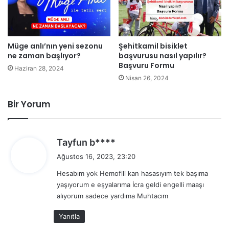
Müge anlı’nın yeni sezonu
Şehitkamil bisiklet
ne zaman başlıyor?
başvurusu nasıl yapılır?
Başvuru Formu
Haziran 28, 2024
Nisan 26, 2024
Bir Yorum
d
Tayfun b****
e
Ağustos 16, 2023, 23:20
d
Hesabım yok Hemofili kan hasasıyım tek başıma
i
yaşıyorum e eşyalarıma İcra geldi engelli maaşı
k
alıyorum sadece yardıma Muhtacım
i
:
Yanıtla