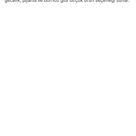
gecelik, pijama ve bornoz gibi birçok ürün seçeneği sunar.