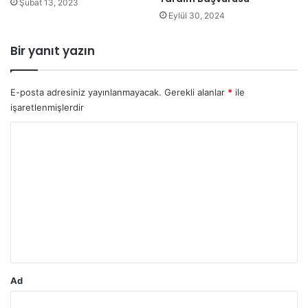
Şubat 13, 2023
Eylül 30, 2024
Bir yanıt yazın
E-posta adresiniz yayınlanmayacak.
Gerekli alanlar
*
ile
işaretlenmişlerdir
Y
o
r
u
m
*
Ad