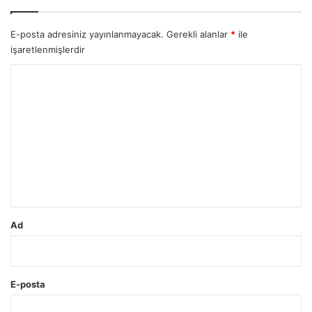
E-posta adresiniz yayınlanmayacak.
Gerekli alanlar
*
ile
işaretlenmişlerdir
Y
o
r
u
m
*
Ad
E-posta