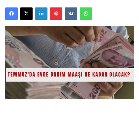
Facebook
X
LinkedIn
Pinterest
VKontakte
WhatsApp