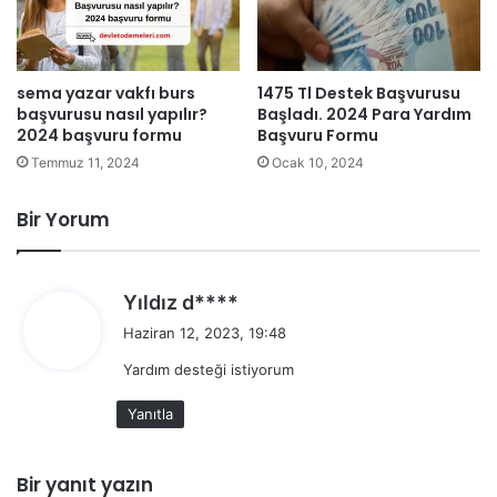
sema yazar vakfı burs
1475 Tl Destek Başvurusu
başvurusu nasıl yapılır?
Başladı. 2024 Para Yardım
2024 başvuru formu
Başvuru Formu
Temmuz 11, 2024
Ocak 10, 2024
Bir Yorum
d
Yıldız d****
e
Haziran 12, 2023, 19:48
d
Yardım desteği istiyorum
i
k
Yanıtla
i
:
Bir yanıt yazın