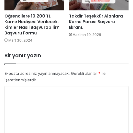
Öğrencilere 10.200 TL
Takdir Teşekkür Alanlara
Karne Hediyesi Verilecek.
Karne Parası Başvuru
Kimler Nasıl Başvurabilir?
Ekranı.
Başvuru Formu
Haziran 19, 2026
Mart 30, 2024
Bir yanıt yazın
E-posta adresiniz yayınlanmayacak.
Gerekli alanlar
*
ile
işaretlenmişlerdir
Y
o
r
u
m