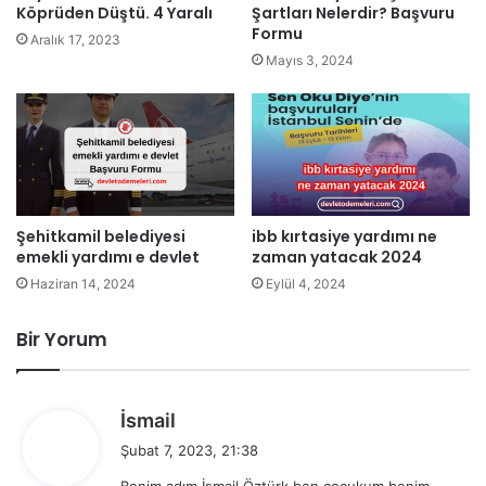
Köprüden Düştü. 4 Yaralı
Şartları Nelerdir? Başvuru
Formu
Aralık 17, 2023
Mayıs 3, 2024
Şehitkamil belediyesi
ibb kırtasiye yardımı ne
emekli yardımı e devlet
zaman yatacak 2024
Haziran 14, 2024
Eylül 4, 2024
Bir Yorum
d
İsmail
e
Şubat 7, 2023, 21:38
d