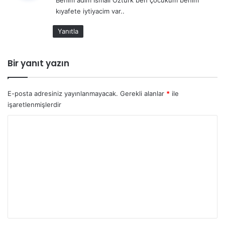
Benim adım İsmail Öztürk ben çocukum benim
i
kıyafete iytiyacim var..
k
i
Yanıtla
:
Bir yanıt yazın
E-posta adresiniz yayınlanmayacak.
Gerekli alanlar
*
ile
işaretlenmişlerdir
Y
o
r
u
m
*