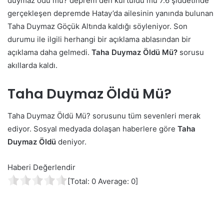
duymaz ödü mü? deprem den kurtuldu mu 7.6 şiddetinde
gerçekleşen depremde Hatay’da ailesinin yanında bulunan
Taha Duymaz Göçük Altında kaldığı söyleniyor. Son
durumu ile ilgili herhangi bir açıklama ablasından bir
açıklama daha gelmedi.
Taha Duymaz Öldü Mü?
sorusu
akıllarda kaldı.
Taha Duymaz Öldü Mü?
Taha Duymaz Öldü Mü? sorusunu tüm sevenleri merak
ediyor. Sosyal medyada dolaşan haberlere göre
Taha
Duymaz Öldü
deniyor.
Haberi Değerlendir
[Total:
0
Average:
0
]