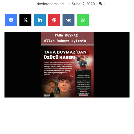
devletodemeleri
Şubat 7, 2023
1
Facebook
X
LinkedIn
Pinterest
VKontakte
WhatsApp