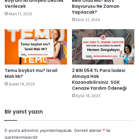
Belli Oldu Mu? Burs
Bayram İkramiyesi Destek
Başvurusu Ne Zaman
Verilecek
Yapılacak?
Mart 11, 2025
Ekim 21, 2024
Temu boykot mu? İsrail
2 BİN 054 TL Para İadesi
Malı Mı?
Almaya Hak
Kazanabilirsiniz. SGK
Şubat 19, 2025
Cenaze Yardım Ödeneği
Eylül 18, 2023
Bir yanıt yazın
E-posta adresiniz yayınlanmayacak.
Gerekli alanlar
*
ile
işaretlenmişlerdir