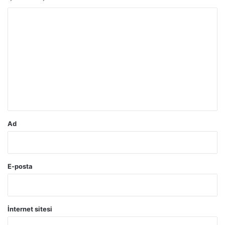
Y
o
r
u
m
*
Ad
E-posta
İnternet sitesi