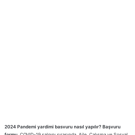
2024 Pandemi yardimi basvuru nasıl yapılır? Başvuru
formu
. COVID-19 salgını sırasında, Aile, Çalışma ve Sosyal