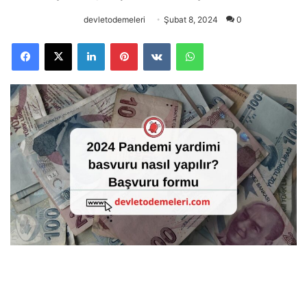
devletodemeleri
Şubat 8, 2024
0
Facebook
X
LinkedIn
Pinterest
VKontakte
WhatsApp