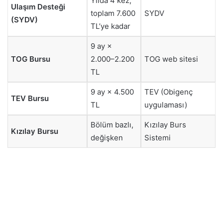
Yılda 4 kez,
Ulaşım Desteği
toplam 7.600
SYDV
(SYDV)
TL’ye kadar
9 ay ×
TOG Bursu
2.000–2.200
TOG web sitesi
TL
9 ay × 4.500
TEV (Obigenç
TEV Bursu
TL
uygulaması)
Bölüm bazlı,
Kızılay Burs
Kızılay Bursu
değişken
Sistemi