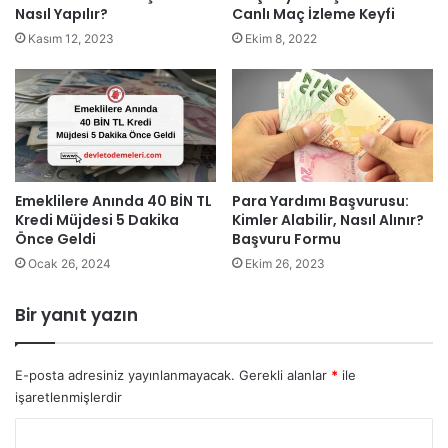
Nasıl Yapılır?
Canlı Maç İzleme Keyfi
Kasım 12, 2023
Ekim 8, 2022
Emeklilere Anında 40 BİN TL
Para Yardımı Başvurusu:
Kredi Müjdesi 5 Dakika
Kimler Alabilir, Nasıl Alınır?
Önce Geldi
Başvuru Formu
Ocak 26, 2024
Ekim 26, 2023
Bir yanıt yazın
E-posta adresiniz yayınlanmayacak.
Gerekli alanlar
*
ile
işaretlenmişlerdir
Y