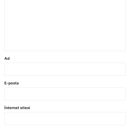
o
r
u
m
*
Ad
E-posta
İnternet sitesi