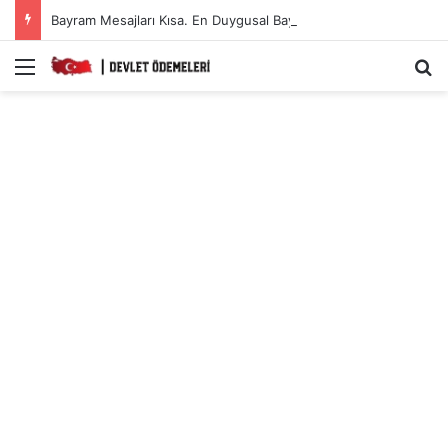
Bayram Mesajları Kısa. En Duygusal Bayram Mesajları 2026
Menü
A