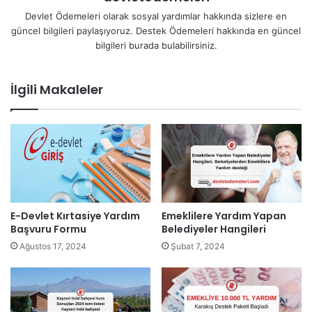
Devlet Ödemeleri olarak sosyal yardımlar hakkında sizlere en
güncel bilgileri paylaşıyoruz. Destek Ödemeleri hakkında en güncel
bilgileri burada bulabilirsiniz.
İlgili Makaleler
E-Devlet Kırtasiye Yardım
Emeklilere Yardım Yapan
Başvuru Formu
Belediyeler Hangileri
Ağustos 17, 2024
Şubat 7, 2024