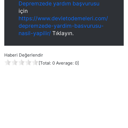
Depremzede yardım başvurusu
için
https://www.devletodemeleri.com/
depremzede-yardim-basvurusu-
nasil-yapilir/
Tıklayın.
Haberi Değerlendir
[Total:
0
Average:
0
]