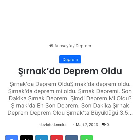
Anasayfa
/
Deprem
Deprem
Şırnak’da Deprem Oldu
Şırnak'da Deprem OlduŞırnak'da deprem oldu.
Şırnak'da deprem mi oldu. Şırnak Depremi. Son
Dakika Şırnak Deprem. Şimdi Deprem Mi Oldu?
Şırnak'da En Son Deprem. Son Dakika Şırnak
Deprem Deprem Oldu Şırnak'ta Büyüklüğü 3.5...
devletodemeleri
Mart 7, 2023
0
Facebook
X
LinkedIn
Pinterest
VKontakte
WhatsApp