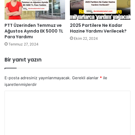
2025 Partilere Ne Kadar
PTT Üzerinden Temmuz ve
Hazine Yardımı Verilecek?
Ağustos Ayında EK 5000 TL
Para Yardımı
Ekim 22, 2024
Temmuz 27, 2024
Bir yanıt yazın
E-posta adresiniz yayınlanmayacak.
Gerekli alanlar
*
ile
işaretlenmişlerdir
Y
o
r
u
m