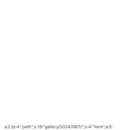
a:2:{s:4:”path”;s:18:”gallery/2024/06/1/”;s:4:”item”;a:5: