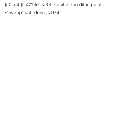
{i:0;a:4:{s:4:”file”;s:33:”seçil erzan dilan polat
-1.webp”;s:4:”desc”;s:974:”