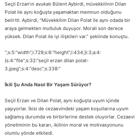
Seçil Erzan’ın avukatı Bülent Aybirdi, müvekkilinin Dilan
Polat ile aynı koğuşta yaşamaktan memnun olduğunu
belirtti. Aybirdi, “Müvekkilim Dilan Polat ile aynı odada bir
araya gelmekten mutluluk duyuyor. Morali son derece
yüksek. Dilan Polat ile iyi ilişkileri var.” şeklinde konuştu.
“;s:5:”width”;i:729;s:6:”height”;i:434;}i:3;a:4:
{s:4:”file”;s:32:”seçil erzan dilan polat-
3.jpeg”;s:4:”desc”;s:338:”
İkili Şu Anda Nasıl Bir Yaşam Sürüyor?
Seçil Erzan ve Dilan Polat, aynı koğuşta uyum içinde
yaşıyorlar. İkisi de cezaevindeki yaşam koşullarına uyum
sağlamış durumda ve birbirlerine destek oluyorlar. Cezaevi
yönetiminin bu kararı, ikilinin moral ve motivasyonunu
olumlu yönde etkiledi.