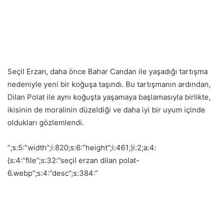
Seçil Erzan, daha önce Bahar Candan ile yaşadığı tartışma
nedeniyle yeni bir koğuşa taşındı. Bu tartışmanın ardından,
Dilan Polat ile aynı koğuşta yaşamaya başlamasıyla birlikte,
ikisinin de moralinin düzeldiği ve daha iyi bir uyum içinde
oldukları gözlemlendi.
“;s:5:”width”;i:820;s:6:”height”;i:461;}i:2;a:4:
{s:4:”file”;s:32:”seçil erzan dilan polat-
6.webp”;s:4:”desc”;s:384:”