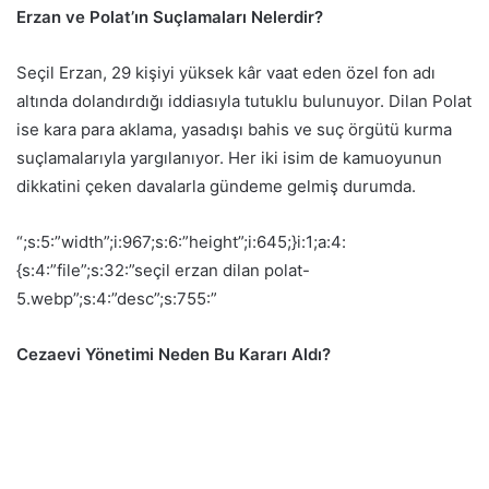
Erzan ve Polat’ın Suçlamaları Nelerdir?
Seçil Erzan, 29 kişiyi yüksek kâr vaat eden özel fon adı
altında dolandırdığı iddiasıyla tutuklu bulunuyor. Dilan Polat
ise kara para aklama, yasadışı bahis ve suç örgütü kurma
suçlamalarıyla yargılanıyor. Her iki isim de kamuoyunun
dikkatini çeken davalarla gündeme gelmiş durumda.
“;s:5:”width”;i:967;s:6:”height”;i:645;}i:1;a:4:
{s:4:”file”;s:32:”seçil erzan dilan polat-
5.webp”;s:4:”desc”;s:755:”
Cezaevi Yönetimi Neden Bu Kararı Aldı?