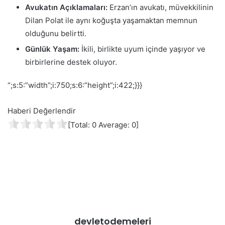
Avukatın Açıklamaları:
Erzan’ın avukatı, müvekkilinin
Dilan Polat ile aynı koğuşta yaşamaktan memnun
olduğunu belirtti.
Günlük Yaşam:
İkili, birlikte uyum içinde yaşıyor ve
birbirlerine destek oluyor.
“;s:5:”width”;i:750;s:6:”height”;i:422;}}}
Haberi Değerlendir
[Total:
0
Average:
0
]
devletodemeleri