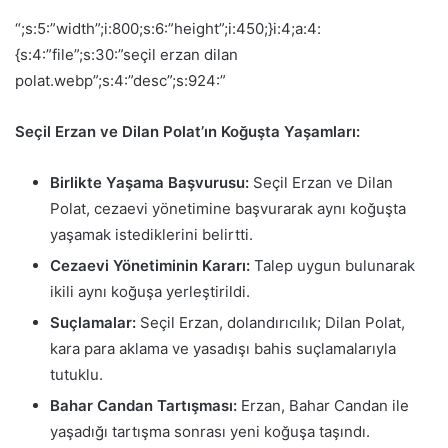
“;s:5:”width”;i:800;s:6:”height”;i:450;}i:4;a:4:
{s:4:”file”;s:30:”seçil erzan dilan
polat.webp”;s:4:”desc”;s:924:”
Seçil Erzan ve Dilan Polat’ın Koğuşta Yaşamları:
Birlikte Yaşama Başvurusu:
Seçil Erzan ve Dilan
Polat, cezaevi yönetimine başvurarak aynı koğuşta
yaşamak istediklerini belirtti.
Cezaevi Yönetiminin Kararı:
Talep uygun bulunarak
ikili aynı koğuşa yerleştirildi.
Suçlamalar:
Seçil Erzan, dolandırıcılık; Dilan Polat,
kara para aklama ve yasadışı bahis suçlamalarıyla
tutuklu.
Bahar Candan Tartışması:
Erzan, Bahar Candan ile
yaşadığı tartışma sonrası yeni koğuşa taşındı.