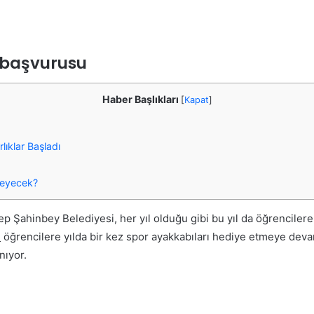
 başvurusu
Haber Başlıkları
[
Kapat
]
lıklar Başladı
şleyecek?
p Şahinbey Belediyesi, her yıl olduğu gibi bu yıl da öğrenciler
i
öğrencilere yılda bir kez spor ayakkabıları hediye etmeye deva
nıyor.