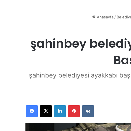
Anasayfa
/
Belediy
şahinbey belediy
Ba
şahinbey belediyesi ayakkabı baş
Facebook
X
LinkedIn
Pinterest
VKontakte