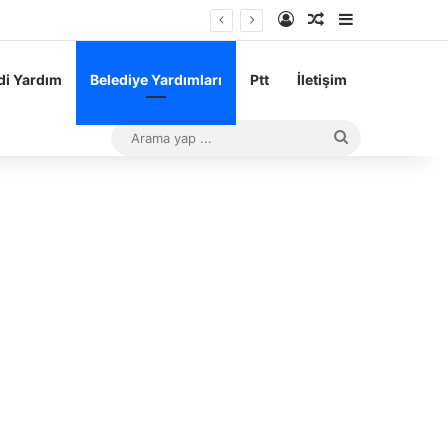
Kayıt Ol
Rastgele Makale
Kenar Bölme
aşarı Teşvik Ödemesi
i Yardım
Belediye Yardımları
Ptt
İletişim
Arama
yap
...