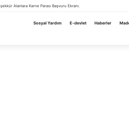
eşekkür Alan Öğrenciler Hemen Başvursun 10 BİN 200 TL Karne Parası B
Sosyal Yardım
E-devlet
Haberler
Madd