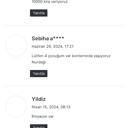
10000 kira veriyoruz
i
:
Yanıtla
d
Sebiha a****
e
Haziran 26, 2024, 17:21
d
Lütfen 4 çocuğum var konternırda yaşiyoruz
i
Nurdağı
k
i
Yanıtla
:
d
Yildiz
e
Nisan 15, 2024, 08:13
d
İhtiyacım var
i
k
Yanıtla