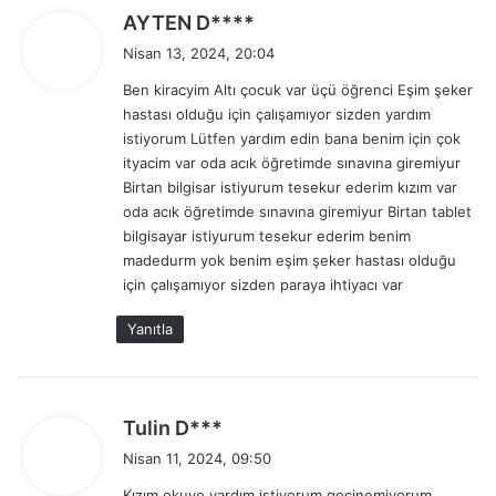
d
AYTEN D****
e
Nisan 13, 2024, 20:04
d
Ben kiracyim Altı çocuk var üçü öğrenci Eşim şeker
i
hastası olduğu için çalışamıyor sizden yardım
k
istiyorum Lütfen yardım edin bana benim için çok
i
ityacim var oda acık öğretimde sınavına giremiyur
:
Birtan bilgisar istiyurum tesekur ederim kızım var
oda acık öğretimde sınavına giremiyur Birtan tablet
bilgisayar istiyurum tesekur ederim benim
madedurm yok benim eşim şeker hastası olduğu
için çalışamıyor sizden paraya ihtiyacı var
Yanıtla
d
Tulin D***
e
Nisan 11, 2024, 09:50
d
Kızım okuyo yardım istiyorum gecinemiyorum