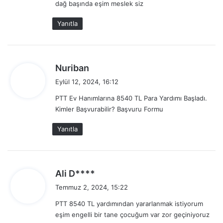
dağ başında eşim meslek siz
k
i
Yanıtla
:
d
Nuriban
e
Eylül 12, 2024, 16:12
d
PTT Ev Hanımlarına 8540 TL Para Yardımı Başladı.
i
Kimler Başvurabilir? Başvuru Formu
k
i
Yanıtla
:
d
Ali D****
e
Temmuz 2, 2024, 15:22
d
PTT 8540 TL yardımından yararlanmak istiyorum
i
eşim engelli bir tane çocuğum var zor geçiniyoruz
k