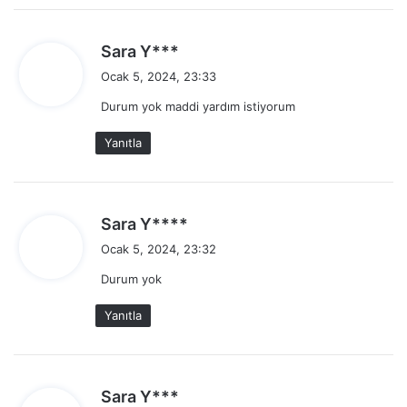
d
Sara Y***
e
Ocak 5, 2024, 23:33
d
Durum yok maddi yardım istiyorum
i
k
Yanıtla
i
:
d
Sara Y****
e
Ocak 5, 2024, 23:32
d
Durum yok
i
k
Yanıtla
i
:
d
Sara Y***