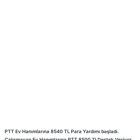
PTT Ev Hanımlarına 8540 TL Para Yardımı başladı.
Çalışmayan Ev Hanımlarına PTT 8500 Tl Destek Veriyor.