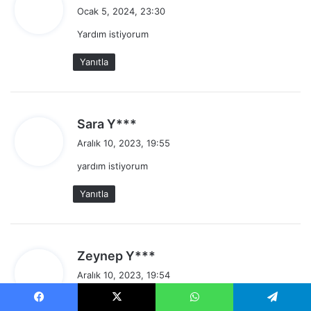
e
Ocak 5, 2024, 23:30
d
Yardım istiyorum
i
k
Yanıtla
i
:
d
Sara Y***
e
Aralık 10, 2023, 19:55
d
yardım istiyorum
i
k
Yanıtla
i
:
d
Zeynep Y***
e
Aralık 10, 2023, 19:54
d
Öğrenci var yardım istiyorum
i