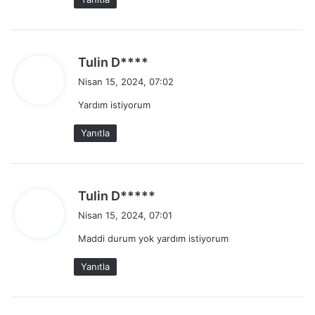
i
:
d
Tulin D****
e
Nisan 15, 2024, 07:02
d
Yardım istiyorum
i
k
Yanıtla
i
:
d
Tulin D*****
e
Nisan 15, 2024, 07:01
d
Maddi durum yok yardım istiyorum
i
k
Yanıtla
i
: