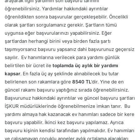
arayarak ilgili yardımın son başvuru tarihini
öğrenebilirsiniz. Yardımlar hakkındaki ayrıntılar
öğrenildikten sonra başvurular gerçekleşebilir. Öncelikli
olarak şartları sorgulamanız gerekir.
Şartların tümü
uygunsa eğer başvurularınızı yapabilirsiniz. Eğer
şartlardan herhangi birini veya birden fazla şartı
taşımıyorsanız başvuru yapsanız dahi başvurunuz geçersiz
sayılır.
Ev hanımlarına verilecek para yardımı günlük
belirtilen bir ücret ile
toplamda üç aylık bir yardımı
kapsar
. En fazla üç ay şeklinde alınabilecek bu tutar
belirlenen son rakamlara göre
8540 TL
’dir.
Yine de en
güncel rakamı başvuru yaptığınız sırada öğrenebilirsiniz.
Başvurunuz hakkındaki ayrıntılar ve güncel başvuru şartları
İŞKUR müdürlüklerinde öğrenebilmenize imkan tanır.
Bu
yardımı almaya hak kazanacak ev hanımları sadece bir kere
başvuru yapabilir. İkinci kez başvuru yapılamaz. Ayrıca
başvuru kişinin kendisi tarafından yapılmalıdır. Ev hanımları
ve çalışamayan çocuklu anneler aylık ortalama alacakları