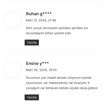
d
Ruhan g****
e
Mart 31, 2024, 21:46
d
Dört çocuk annesiyim eşimden ayrıldım zor
i
durumdayım lütfen yardım edin
k
i
Yanıtla
:
d
Emine y***
e
Mart 28, 2024, 16:50
d
Durumum yok maddi destek istiyorum eşimle
i
sorunumuz var mahkememiz var kiraciyim 4
k
çocuğum var birtanesi bebek üçüde okula gidiyor
i
:
Yanıtla