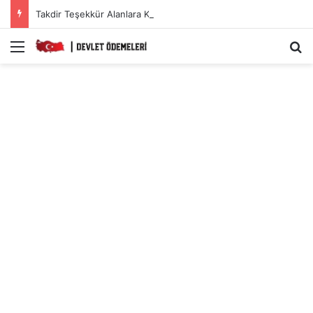
Takdir Teşekkür Alanlara Karne Parası Başvuru Ekranı.
Menü
A