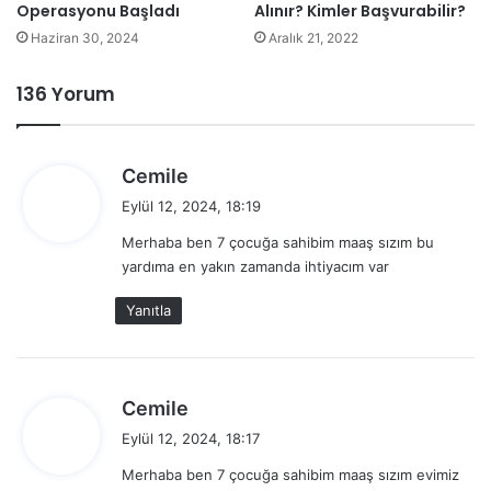
Operasyonu Başladı
Alınır? Kimler Başvurabilir?
Haziran 30, 2024
Aralık 21, 2022
136 Yorum
d
Cemile
e
Eylül 12, 2024, 18:19
d
Merhaba ben 7 çocuğa sahibim maaş sızım bu
i
yardıma en yakın zamanda ihtiyacım var
k
i
Yanıtla
:
d
Cemile
e
Eylül 12, 2024, 18:17
d
Merhaba ben 7 çocuğa sahibim maaş sızım evimiz
i