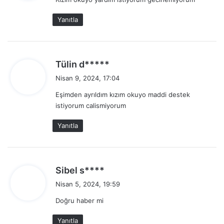
i
k
Yanıtla
i
:
d
Tülin d*****
e
Nisan 9, 2024, 17:04
d
Eşimden ayrıldım kızım okuyo maddi destek
i
istiyorum calismiyorum
k
i
Yanıtla
:
d
Sibel s****
e
Nisan 5, 2024, 19:59
d
Doğru haber mi
i
k
Yanıtla