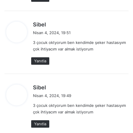
i
:
d
Sibel
e
Nisan 4, 2024, 19:51
d
3 çocuk oktyorum ben kendimde şeker hastasıyım
i
çok ihtiyacım var almak istiyorum
k
i
Yanıtla
:
d
Sibel
e
Nisan 4, 2024, 19:49
d
3 çocuk oktyorum ben kendimde şeker hastasıyım
i
çok ihtiyacım var almak istiyorum
k
i
Yanıtla
: