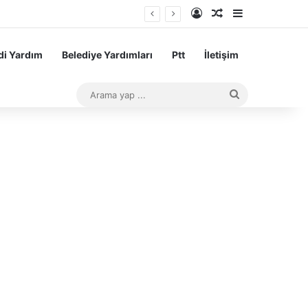
Kayıt Ol
Rastgele Makale
Kenar Bölme
i Yardım
Belediye Yardımları
Ptt
İletişim
Arama
yap
...