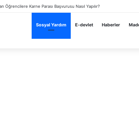
eşekkür Alanlara Karne Parası Başvuru Ekranı.
Sosyal Yardım
E-devlet
Haberler
Madd