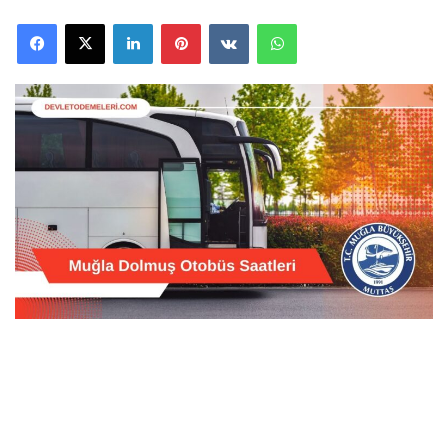
Facebook
X
LinkedIn
Pinterest
VKontakte
WhatsApp