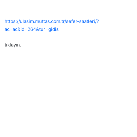
https://ulasim.muttas.com.tr/sefer-saatleri/?
ac=ac&id=264&tur=gidis
tıklayın.