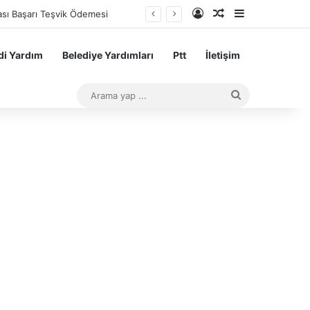
Kayıt Ol
Rastgele Makale
Kenar Bölme
sı Başarı Teşvik Ödemesi
i Yardım
Belediye Yardımları
Ptt
İletişim
Arama
yap
...