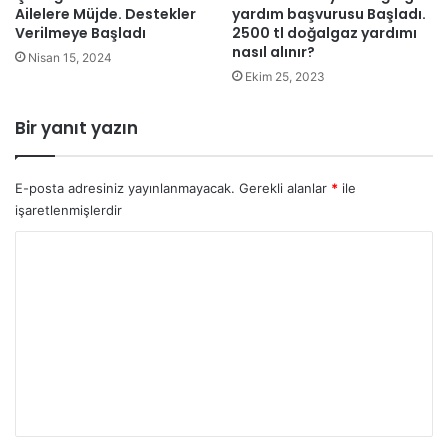
Ailelere Müjde. Destekler
yardım başvurusu Başladı.
Verilmeye Başladı
2500 tl doğalgaz yardımı
nasıl alınır?
Nisan 15, 2024
Ekim 25, 2023
Bir yanıt yazın
E-posta adresiniz yayınlanmayacak.
Gerekli alanlar
*
ile
işaretlenmişlerdir
Y
o
r
u
m
*