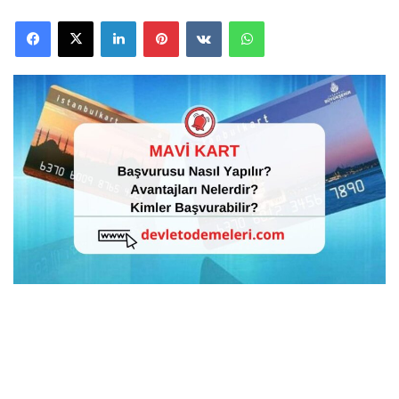
Facebook
X
LinkedIn
Pinterest
VKontakte
WhatsApp