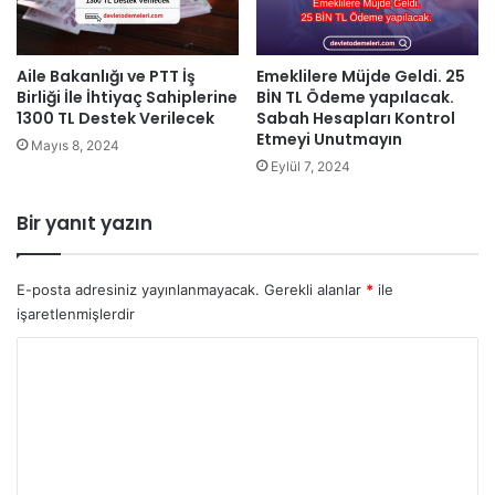
Aile Bakanlığı ve PTT İş
Emeklilere Müjde Geldi. 25
Birliği İle İhtiyaç Sahiplerine
BİN TL Ödeme yapılacak.
1300 TL Destek Verilecek
Sabah Hesapları Kontrol
Etmeyi Unutmayın
Mayıs 8, 2024
Eylül 7, 2024
Bir yanıt yazın
E-posta adresiniz yayınlanmayacak.
Gerekli alanlar
*
ile
işaretlenmişlerdir
Y
o
r
u
m