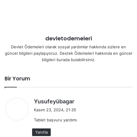
devletodemeleri
Devlet Ödemeleri olarak sosyal yardımlar hakkında sizlere en
güncel bilgileri paylaşıyoruz. Destek Ödemeleri hakkında en güncel
bilgileri burada bulabilirsiniz.
Bir Yorum
d
Yusufeyübagar
e
Kasım 23, 2024, 21:35
d
Tablet başvuru yardımı
i
k
Yanıtla
i