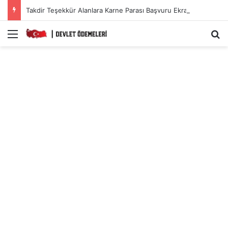
Takdir Teşekkür Alanlara Karne Parası Başvuru Ekranı.
Menü
A