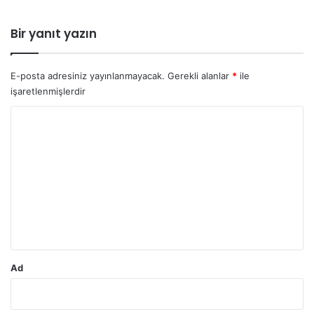
:
Bir yanıt yazın
E-posta adresiniz yayınlanmayacak.
Gerekli alanlar
*
ile
işaretlenmişlerdir
Y
o
r
u
m
*
Ad