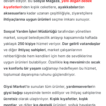
devam ediyor. Bu
Sosyal Mağaza
,
yeni doğan bebek
kıyafetleri
nden kışlık ceketlere,
ayakkabılar
dan
aksesuarlar
a kadar uzanan çeşitliliğiyle, ziyaretçilere
ihtiyaçlarına uygun ürünleri
seçme imkanı sunuyor.
Sosyal Yardım İşleri Müdürlüğü
tarafından yönetilen
market, sosyal belediyecilik anlayışı kapsamında haftada
yaklaşık
250 kişiye
hizmet veriyor.
Dar gelirli vatandaşlar
ve diğer
ihtiyaç sahipleri
, market çalışanlarının
rehberliğinde hem kendileri için hem de sevdiklerine
uygun ürünleri bulabiliyor. Özellikle
kış mevsimi
nde
sıcak
ve konforlu bir yaşam
sağlamayı hedefleyen bu hizmet,
toplumsal dayanışma ruhunu güçlendiriyor.
Giysi Market
‘te sunulan tüm ürünler,
yardımseverler
in
giysi bağışı
sayesinde temin ediliyor ve ihtiyaç sahiplerine
ücretsiz
olarak ulaştırılıyor.
Kışlık kıyafetler
,
kışlık
montlar
, ve diğer
kış desteği
ürünleri, soğuk havalarda