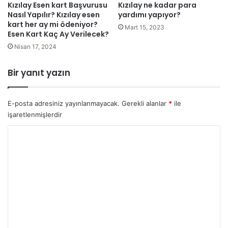
Kızılay Esen kart Başvurusu
Kızılay ne kadar para
Nasıl Yapılır? Kızılay esen
yardımı yapıyor?
kart her ay mi ödeniyor?
Mart 15, 2023
Esen Kart Kaç Ay Verilecek?
Nisan 17, 2024
Bir yanıt yazın
E-posta adresiniz yayınlanmayacak.
Gerekli alanlar
*
ile
işaretlenmişlerdir
Y
o
r
u
m
*