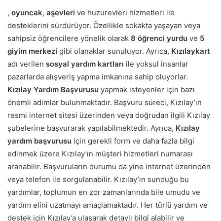
,
oyuncak
,
aşevleri
ve huzurevleri hizmetleri ile
desteklerini sürdürüyor. Özellikle sokakta yaşayan veya
sahipsiz öğrencilere yönelik olarak
8 öğrenci yurdu
ve
5
giyim merkezi
gibi olanaklar sunuluyor. Ayrıca,
Kızılaykart
adı verilen
sosyal yardım kartları
ile yoksul insanlar
pazarlarda alışveriş yapma imkanına sahip oluyorlar.
Kızılay Yardım Başvurusu
yapmak isteyenler için bazı
önemli adımlar bulunmaktadır. Başvuru süreci, Kızılay’ın
resmi internet sitesi üzerinden veya doğrudan ilgili Kızılay
şubelerine başvurarak yapılabilmektedir. Ayrıca,
Kızılay
yardım başvurusu
için gerekli form ve daha fazla bilgi
edinmek üzere Kızılay’ın müşteri hizmetleri numarası
aranabilir. Başvuruların durumu da yine internet üzerinden
veya telefon ile sorgulanabilir. Kızılay’ın sunduğu bu
yardımlar, toplumun en zor zamanlarında bile umudu ve
yardım elini uzatmayı amaçlamaktadır. Her türlü yardım ve
destek için Kızılay’a ulaşarak detaylı bilgi alabilir ve