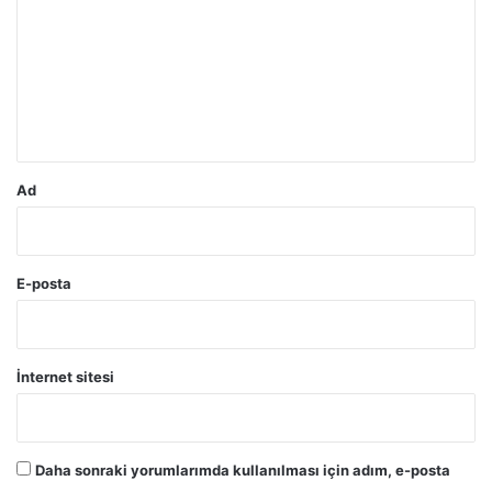
r
u
m
*
Ad
E-posta
İnternet sitesi
Daha sonraki yorumlarımda kullanılması için adım, e-posta