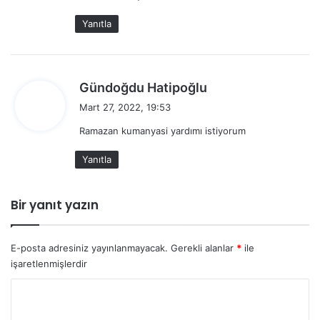
k
Yanıtla
i
:
d
Gündoğdu Hatipoğlu
e
Mart 27, 2022, 19:53
d
Ramazan kumanyasi yardımı istiyorum
i
k
Yanıtla
i
:
Bir yanıt yazın
E-posta adresiniz yayınlanmayacak.
Gerekli alanlar
*
ile
işaretlenmişlerdir
Y
o