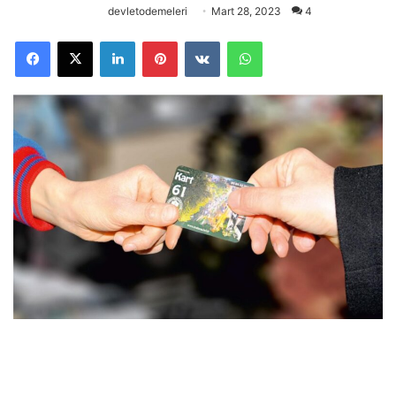
devletodemeleri
Mart 28, 2023
4
Facebook
X
LinkedIn
Pinterest
VKontakte
WhatsApp