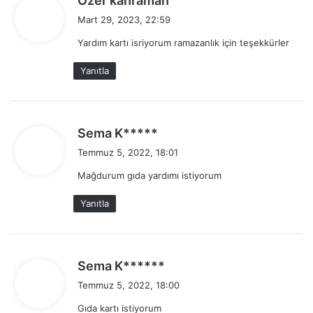
Özer kahraman
e
Mart 29, 2023, 22:59
d
Yardım kartı isriyorum ramazanlık için teşekkürler
i
k
Yanıtla
i
:
d
Sema K*****
e
Temmuz 5, 2022, 18:01
d
Mağdurum gıda yardımı istiyorum
i
k
Yanıtla
i
:
d
Sema K******
e
Temmuz 5, 2022, 18:00
d
Gıda kartı istiyorum
i