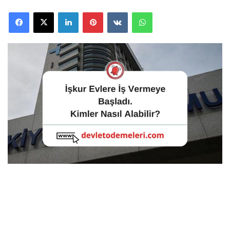
Facebook
X
LinkedIn
Pinterest
VKontakte
WhatsApp