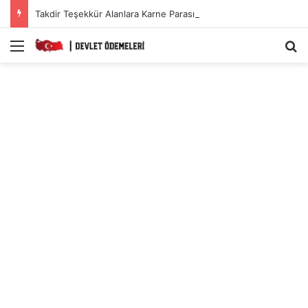
Takdir Teşekkür Alanlara Karne Parası Başvuru Ekranı.
Menü
A