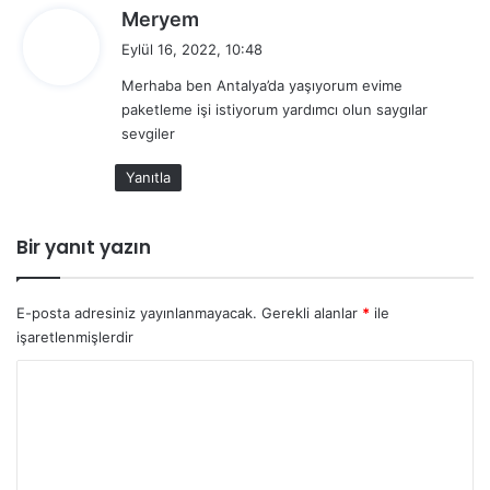
d
Meryem
e
Eylül 16, 2022, 10:48
d
Merhaba ben Antalya’da yaşıyorum evime
i
paketleme işi istiyorum yardımcı olun saygılar
k
sevgiler
i
:
Yanıtla
Bir yanıt yazın
E-posta adresiniz yayınlanmayacak.
Gerekli alanlar
*
ile
işaretlenmişlerdir
Y
o
r
u