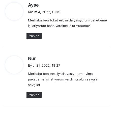
d
Ayse
e
Kasım 4, 2022, 01:19
d
Merhaba ben tokat erbaa da yaşıyorum paketleme
i
işi ariyorum bana yardimci olurmusunuz
k
i
Yanıtla
:
d
Nur
e
Eylül 21, 2022, 18:27
d
Merhaba ben Antalya’da yaşıyorum evime
i
paketleme işi istiyorum yardımcı olun saygılar
k
sevgiler
i
:
Yanıtla