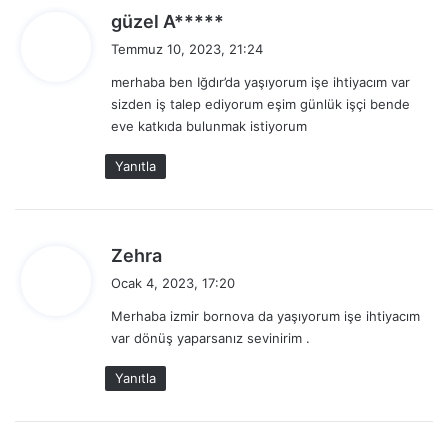
d
güzel A*****
e
Temmuz 10, 2023, 21:24
d
merhaba ben Iğdır’da yaşıyorum işe ihtiyacım var
i
sizden iş talep ediyorum eşim günlük işçi bende
k
eve katkıda bulunmak istiyorum
i
:
Yanıtla
d
Zehra
e
Ocak 4, 2023, 17:20
d
Merhaba izmir bornova da yaşıyorum işe ihtiyacım
i
var dönüş yaparsanız sevinirim .
k
i
Yanıtla
: