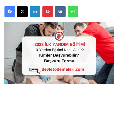
Facebook
X
LinkedIn
Pinterest
VKontakte
WhatsApp