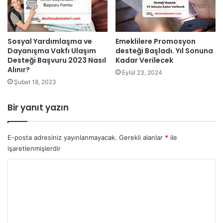
Emeklilere Promosyon
Sosyal Yardımlaşma ve
desteği Başladı. Yıl Sonuna
Dayanışma Vakfı Ulaşım
Kadar Verilecek
Desteği Başvuru 2023 Nasıl
Alınır?
Eylül 23, 2024
Şubat 18, 2023
Bir yanıt yazın
E-posta adresiniz yayınlanmayacak.
Gerekli alanlar
*
ile
işaretlenmişlerdir
Y
o
r
u