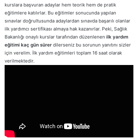
kurslara başvuran adaylar hem teorik hem de pratik
eğitimlere katılırlar. Bu eğitimler sonucunda yapılan
sınavlar doğrultusunda adaylardan sınavda başarılı olanlar
ilk yardımcı sertifikası almaya hak kazanırlar.
Peki, Sağlık
Bakanlığı onaylı kurslar tarafından düzenlenen
ilk yardım
eğitimi kaç gün sürer
dilerseniz bu sorunun yanıtını sizler
için verelim. İlk yardım eğitimleri toplam 16 saat olarak
verilmektedir.