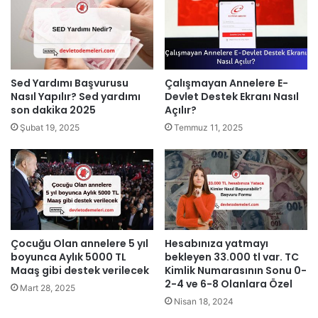
Sed Yardımı Başvurusu
Çalışmayan Annelere E-
Nasıl Yapılır? Sed yardımı
Devlet Destek Ekranı Nasıl
son dakika 2025
Açılır?
Şubat 19, 2025
Temmuz 11, 2025
Çocuğu Olan annelere 5 yıl
Hesabınıza yatmayı
boyunca Aylık 5000 TL
bekleyen 33.000 tl var. TC
Maaş gibi destek verilecek
Kimlik Numarasının Sonu 0-
2-4 ve 6-8 Olanlara Özel
Mart 28, 2025
Nisan 18, 2024