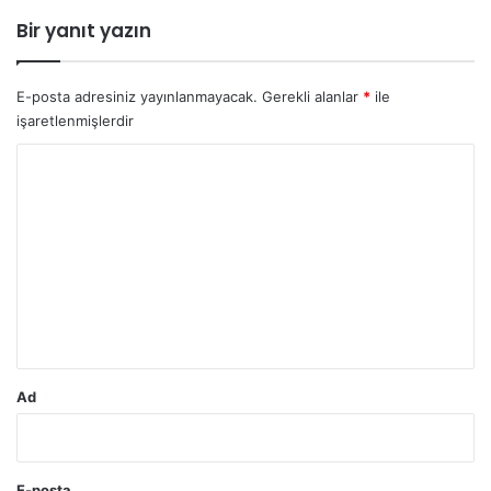
Bir yanıt yazın
E-posta adresiniz yayınlanmayacak.
Gerekli alanlar
*
ile
işaretlenmişlerdir
Y
o
r
u
m
*
Ad
E-posta