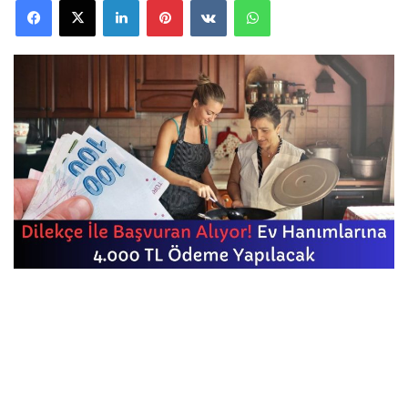
Facebook
X
LinkedIn
Pinterest
VKontakte
WhatsApp