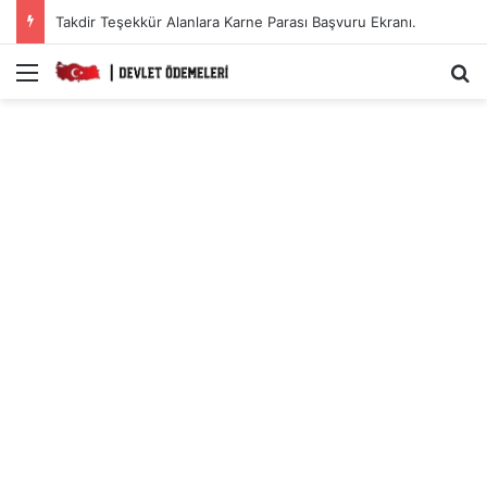
Takdir Teşekkür Alanlara Karne Parası Başvuru Ekranı.
Menü
A