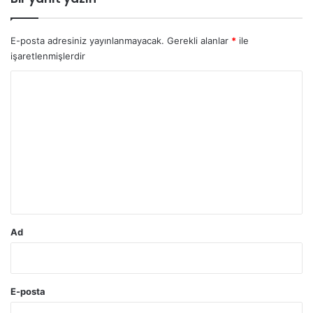
E-posta adresiniz yayınlanmayacak.
Gerekli alanlar
*
ile
işaretlenmişlerdir
Y
o
r
u
m
*
Ad
E-posta