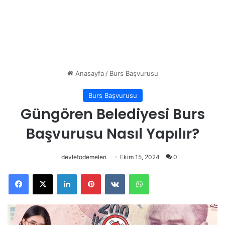
Anasayfa
/
Burs Başvurusu
Burs Başvurusu
Güngören Belediyesi Burs
Başvurusu Nasıl Yapılır?
devletodemeleri
Ekim 15, 2024
0
Facebook
X
LinkedIn
Pinterest
VKontakte
WhatsApp