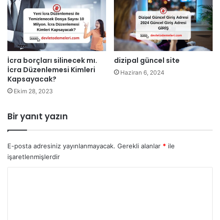
İcra borçları silinecek mı.
dizipal güncel site
İcra Düzenlemesi Kimleri
Haziran 6, 2024
Kapsayacak?
Ekim 28, 2023
Bir yanıt yazın
E-posta adresiniz yayınlanmayacak.
Gerekli alanlar
*
ile
işaretlenmişlerdir
Y
o
r
u