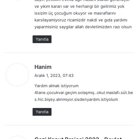
i
ve yıkım kararı var ve herhangi bir gelirimiz yok
k
issizim üç çocuğum okuyor ve masraflarını
i
karsilayamiyoruz ricamizdir nakdi ve gıda yardımı
:
yaparmisiniz saygılar allah devletimizden razı olsun
Yanıtla
d
Hanim
e
Aralık 1, 2023, 07:43
d
Yardım almak istiyorum
i
4tane.çocukvar.geçim.solaşmış..okul.maslafı.süt.be
k
s.hic.bişey.alınmıyor.sisdenyardım.istiyolum
i
:
Yanıtla