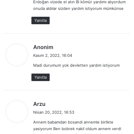
Erdoğan vizede el atın Bi kömür yardımı alıyordum
:
onuda aldılar sizden yardım istiyorum mümkünse
Yanıtla
d
Anonim
e
Kasım 2, 2022, 16:04
d
Madi durumum yok devletten yardım istiyorum
i
k
Yanıtla
i
:
d
Arzu
e
Nisan 20, 2022, 16:53
d
Annem babamdan bosandi annemle birlikte
i
yasiyorum Ben bobrek nakil oldum annem verdi
k