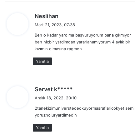
d
Neslihan
e
Mart 21, 2023, 07:38
d
Ben o kadar yardıma başvuruyorum bana çıkmıyor
i
ben hiçbir ystdimdan yararlanamıyorum 4 aylık bir
k
kızımın olmasına ragmen
i
:
Yanıtla
d
Servet k*****
e
Aralık 18, 2022, 20:10
d
2tanekizimuniverstedeokuyormasraflaricokyetisemi
i
yoruznoluryardimedin
k
i
Yanıtla
: