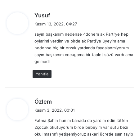
d
Yusuf
e
Kasım 13, 2022, 04:27
d
sayın başkanım nedense 4donem ak Parti’ye hep
i
oylarimi verdim ve birde ak Parti’ye üyeyim ama
k
nedense hiç bir erzak yardımda faydalanmiyorum
i
sayın başkanım cocugama bir taplet sözü vardı ama
:
gelmedi
Yanıtla
d
Özlem
e
Kasım 3, 2022, 00:01
d
Fatma Şahin hanım banada da yardım edin lütfen
i
2çocuk okutuyorum birde bebeyim var sütü bezi
k
okul masrafı yetişemiyoruz askeri ücretle saın tayip
i