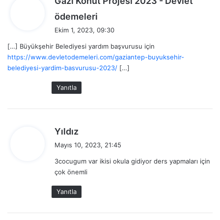
Gazi Konut Projesi 2023 - Devlet
d
ödemeleri
e
Ekim 1, 2023, 09:30
d
[…] Büyükşehir Belediyesi yardım başvurusu için
i
https://www.devletodemeleri.com/gaziantep-buyuksehir-
k
belediyesi-yardim-basvurusu-2023/
[…]
i
:
Yanıtla
d
Yıldız
e
Mayıs 10, 2023, 21:45
d
3cocugum var ikisi okula gidiyor ders yapmaları için
i
çok önemli
k
i
Yanıtla
: