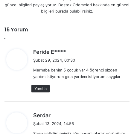
güncel bilgileri paylaşıyoruz. Destek Ödemeleri hakkında en güncel
bilgileri burada bulabilirsiniz.
15 Yorum
d
Feride E****
e
Şubat 29, 2024, 00:30
d
Merhaba benim 5 çocuk var 4 öğrenci sizden
i
yardım istiyorum gıda yardımı istiyorum saygılar
k
i
Yanıtla
:
d
Serdar
e
Şubat 13, 2024, 14:56
d
Sayın yetkilim evimiz ağır hasarlı olarak görünüyor