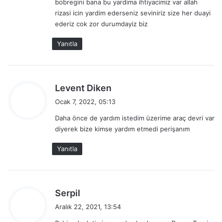
bobregini bana bu yardima ihtiyacimiz var allah
i
rizasi icin yardim ederseniz seviniriz size her duayi
:
ederiz cok zor durumdayiz biz
Yanıtla
d
Levent Diken
e
Ocak 7, 2022, 05:13
d
Daha önce de yardım istedim üzerime araç devri var
i
diyerek bize kimse yardım etmedi perişanım
k
i
Yanıtla
:
d
Serpil
e
Aralık 22, 2021, 13:54
d