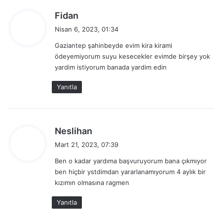
d
Fidan
e
Nisan 6, 2023, 01:34
d
Gaziantep şahinbeyde evim kira kirami
i
ödeyemiyorum suyu kesecekler evimde birşey yok
k
yardim istiyorum banada yardim edin
i
:
Yanıtla
d
Neslihan
e
Mart 21, 2023, 07:39
d
Ben o kadar yardıma başvuruyorum bana çıkmıyor
i
ben hiçbir ystdimdan yararlanamıyorum 4 aylık bir
k
kızımın olmasına ragmen
i
:
Yanıtla