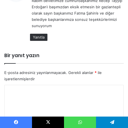
Rabim devletimize cumhurbaşkanımız Recep Tayyip
i
Erdoğan’ı başımızdan eksik etmesin bir gaziantepli
k
olarak sayın başkanımız Fatma Şahin’e ve diğer
i
belediye başkanlarımıza sonsuz teşekkürlerimizi
:
sunuyorum
Yanıtla
Bir yanıt yazın
E-posta adresiniz yayınlanmayacak.
Gerekli alanlar
*
ile
işaretlenmişlerdir
Y
o
r
u
m